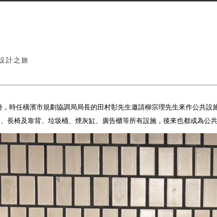
鐵設計之旅
通時，時任橫濱市規劃協調局局長的田村彰先生邀請柳宗理先生來作公共設
泵、長椅及靠背、垃圾桶、煙灰缸、廣告櫃等所有設施，後來也都成為公