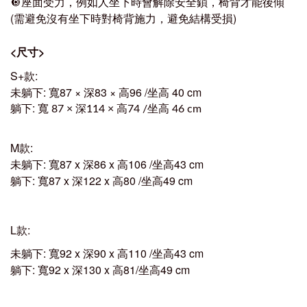
🔘座面受力，例如人坐下時會解除安全鎖，椅背才能後傾
(需避免沒有坐下時對椅背施力，避免結構受損)
<
尺寸
>
S+款
:
未躺下
:
寬87 × 深83 × 高96 /坐高 40 cm
:
躺下
寬
深
高
坐高
87 ×
114 ×
74 /
46 cm
M
款
:
未躺下
:
寬
87 x
深
86 x
高
106 /
坐高
43 cm
躺下
:
寬
87 x
深
122 x
高
80 /
坐高
49 cm
L
款
:
未躺下
:
寬92
x
深90
x
高
110 /
坐高
43 cm
躺下
:
寬92
x
深
130 x
高
81/
坐高
49 cm