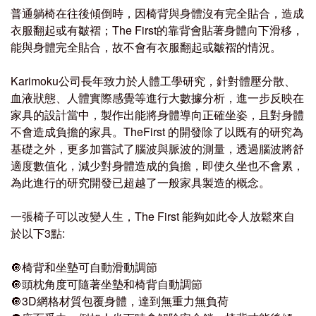
普通躺椅在往後傾倒時，因椅背與身體沒有完全貼合，造成
衣服翻起或有皺褶；
The First
的靠背會貼著身體向下滑移，
能與身體完全貼合，故不會有衣服翻起或皺褶的情況。
Karimoku
公司長年致力於人體工學研究，針對體壓分散、
血液狀態、人體實際感覺等進行大數據分析，進一步反映在
家具的設計當中，製作出能將身體導向正確坐姿，且對身體
不會造成負擔的家具。
TheFirst
的開發除了以既有的研究為
基礎之外，更多加嘗試了腦波與脈波的測量，透過腦波將舒
適度數值化，減少對身體造成的負擔，即使久坐也不會累，
為此進行的研究開發已超越了一般家具製造的概念。
一張椅子可以改變人生，The First 能夠如此令人放鬆來自
於以下3點:
🔘椅背和坐墊可自動滑動調節
🔘頭枕角度可隨著坐墊和椅背自動調節
🔘3D網格材質包覆身體，達到無重力無負荷