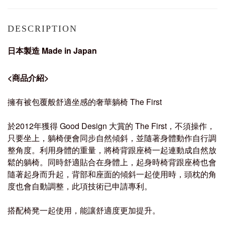
DESCRIPTION
日本製造
Made in Japan
<
商品介紹
>
擁有被包覆般舒適坐感的奢華躺椅
The First
於
2012
年獲得
Good Design
大賞的
The First
，不須操作，
只要坐上，躺椅便會同步自然傾斜，並隨著身體動作自行調
整角度。利用身體的重量，將椅背跟座椅一起連動成自然放
鬆的躺椅。同時舒適貼合在身體上，起身時椅背跟座椅也會
隨著起身而升起，背部和座面的傾斜一起使用時，頭枕的角
度也會自動調整，此項技術已申請專利。
搭配椅凳一起使用，能讓舒適度更加提升。