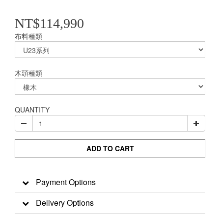
NT$114,990
布料種類
木頭種類
QUANTITY
ADD TO CART
Payment Options
Delivery Options