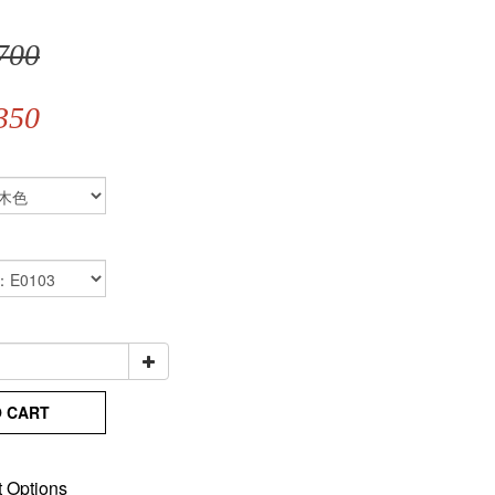
700
350
O CART
 Options