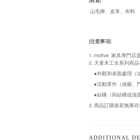
|材質|
山毛櫸
、皮革、布料
|
注意事項
|
1. motive
家具專門店
2.
天童木工全系列商品
●外觀和表面處理（
●活動零件（抽屜、
●結構（與結構或強
3.
商品訂購後若無庫存
ADDITIONAL DE