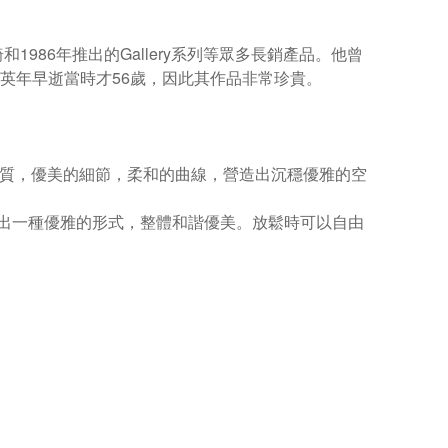
1986年推出的Gallery系列等眾多長銷產品。他曾
心肌梗塞英年早逝當時才56歲，因此其作品非常珍貴。
的氣質，優美的細節，柔和的曲線，營造出沉穩優雅的空
出一種優雅的形式，整體和諧優美。放鬆時可以自由