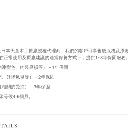
是日本天童木工原廠授權代理商，我們的客戶可享售後服務及原
在正常使用及原廠建議的適當保養方式下，提供1~3年保固服務
油漆變色、內裝磨損等）－
1
年保固
門、升降氣舉等）－
2
年保固
度相關的受損）－
3
年保固
須等候
4-6
個月。
TAILS