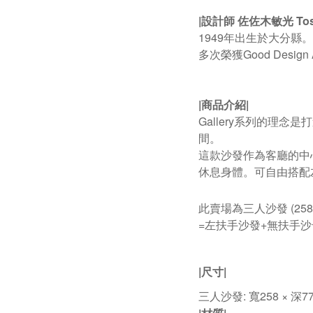
|設計師
佐佐木敏光 Toshi
1949年出生於大分縣
多次榮獲Good Des
|商品介紹
|
Gallery系列的
間。
這款沙發作為客廳的中
休息身體。可自由搭配
此賣場為三人沙發 (258
=左扶手沙發+無扶手沙
|
尺寸|
三人沙發: 寬258 × 深77.