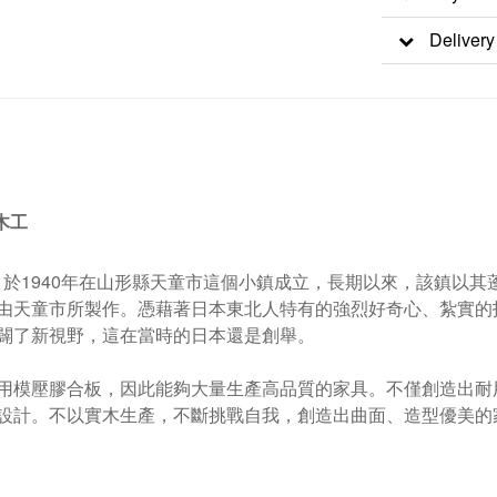
Delivery
童木工
Mokko 於1940年在山形縣天童市這個小鎮成立，長期以來，該
都由天童市所製作
。
憑藉著日本東北人特有的強烈好奇心、紮實的
闢了新視野，這在當時的日本還是創舉。
用模壓膠合板，因此能夠大量生產高品質的家具。不僅創造出耐
設計。不以實木生產，不斷挑戰自我，創造出曲面、造型優美的