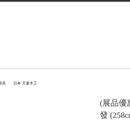
 家具
日本 天童木工
(展品優惠
發 (258c