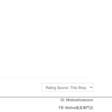
IG: Motiveshowroom
FB: Motive家具專門店