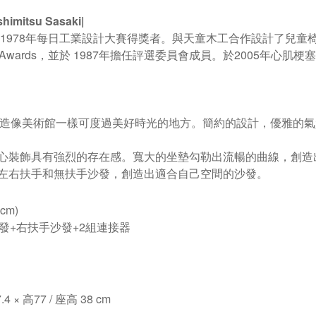
mitsu Sasaki|
。1978年每日工業設計大賽得獎者。與天童木工合作設計了兒童椅和
ign Awards，並於 1987年擔任評選委員會成員。於2005年
理念是打造像美術館一樣可度過美好時光的地方。簡約的設計，優雅
心裝飾具有強烈的存在感。寬大的坐墊勾勒出流暢的曲線，創造
左右扶手和無扶手沙發，創造出適合自己空間的沙發。
cm)
發+右扶手沙發+2組連接器
4 × 高77 / 座高 38 cm