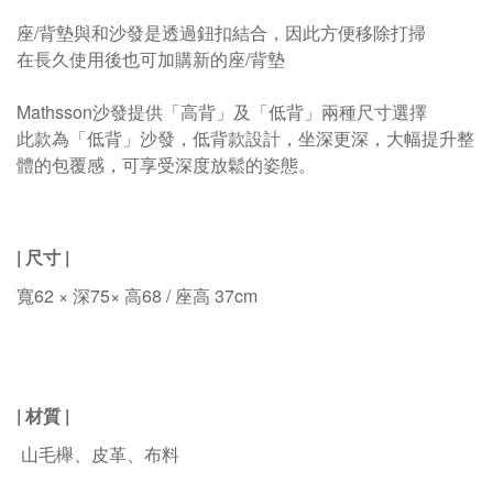
座/背墊與和沙發是透過鈕扣結合，因此方便移除打掃
在長久使用後也可加購新的座/背墊
Mathsson沙發提供「高背」及「低背」兩種尺寸選擇
此款為「低背」沙發，低背款設計，坐深更深，大幅提升整
體的包覆感，
可享受深度放鬆的姿態。
| 尺寸
|
寬62 × 深75× 高68 / 座高 37cm
| 材質
|
山毛櫸
、皮革、布料