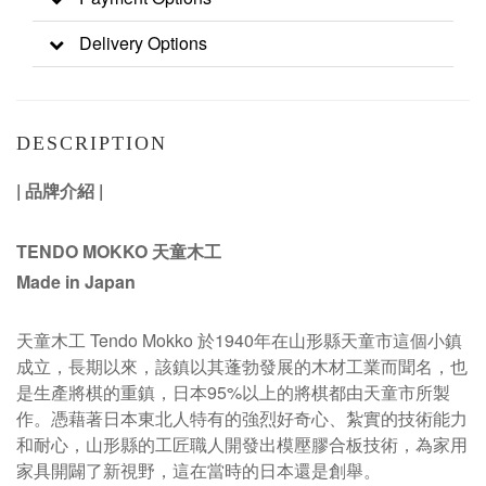
Delivery Options
DESCRIPTION
|
品牌介紹
|
TENDO MOKKO 天童木工
Made in Japan
天童木工 Tendo Mokko 於1940年在山形縣天童市這個小鎮
成立，長期以來，該鎮以其蓬勃發展的木材工業而聞名，也
是生產將棋的重鎮，日本95%以上的將棋都由天童市所製
作
。
憑藉著日本東北人特有的強烈好奇心、紮實的技術能力
和耐心，山形縣的工匠職人開發出模壓膠合板技術，為家用
家具開闢了新視野，這在當時的日本還是創舉。