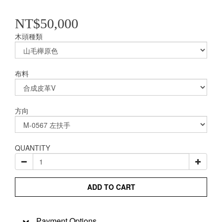
NT$50,000
木頭種類
布料
方向
QUANTITY
ADD TO CART
Payment Options