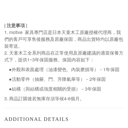
|
注意事項
|
1. motive
家具專門店是日本天童木工原廠授權代理商，我
們的客戶可享售後服務及原廠保固，商品出貨時均以原廠包
裝寄送。
2.
天童木工全系列商品在正常使用及原廠建議的適當保養方
式下，提供1~3年保固服務。保固內容如下：
●外觀和表面處理（油漆變色、內裝磨損等）－
1
年保固
●活動零件（抽屜、門、升降氣舉等）－
2
年保固
●結構（與結構或強度相關的受損）－
3
年保固
3.
商品訂購後若無庫存須等候
4-6
個月。
ADDITIONAL DETAILS