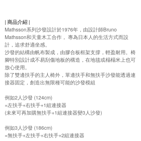
|
商品介紹
|
Mathsson系列沙發設計於1976年，由設計師Bruno
Mathsson和天童木工合作， 專為日本人的生活方式而設
計，追求舒適坐感。
沙發的結構由帆布製成，由膠合板框架支撐，輕盈耐用。椅
腳特別設計成不易刮傷地板的構造，在地毯或榻榻米上也可
放心使用。
除了雙邊扶手的主人椅外，單邊扶手和無扶手沙發能透過連
接器固定，創造出無限種可能的沙發模組
例如2人沙發 (124cm)
=左扶手+右扶手+1組連接器
(未來可再加購無扶手+1組連接器變3人沙發)
例如3人沙發 (186cm)
=無扶手+左扶手+右扶手+2組連接器