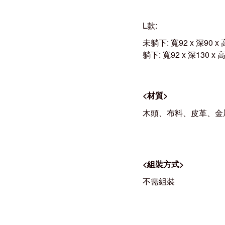
L
款
:
未躺下
:
寬92
x
深90
x
躺下
:
寬92
x
深
130 x
<
材質
>
木頭、布料、皮革、金
<
組裝方式
>
不需組裝