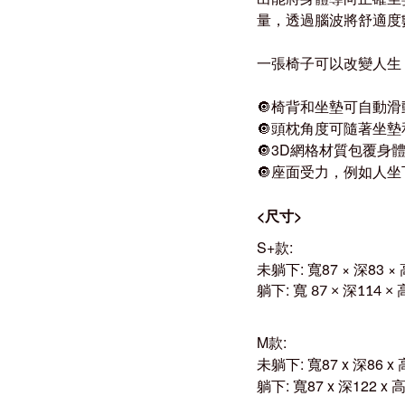
量，透過腦波將舒適度
一張椅子可以改變人生，T
🔘椅背和坐墊可自動滑
🔘頭枕角度可隨著坐
🔘3D網格材質包覆身
🔘座面受力，例如人
<
尺寸
>
S+款
:
未躺下
:
寬87 × 深83 × 
:
躺下
寬
深
87 ×
114 ×
M
款
:
未躺下
:
寬
87 x
深
86 x
躺下
:
寬
87 x
深
122 x