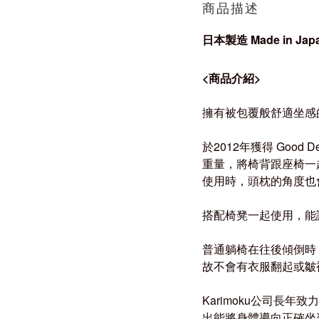
商品描述
日本製造
Made in Jap
<
商品介紹
>
擁有被包覆般舒適坐感
於
2012
年獲得
Good D
重量，將椅背跟座椅一
使用時，頭枕的角度也
搭配椅凳一起使用，能
普通躺椅在往後傾倒時
故不會有衣服翻起或皺
Karimoku
公司長年致力
出能將身體導向正確坐