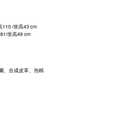
高
110 /
坐高
43 cm
高
81/
坐高
49 cm
屬、合成皮革、泡棉