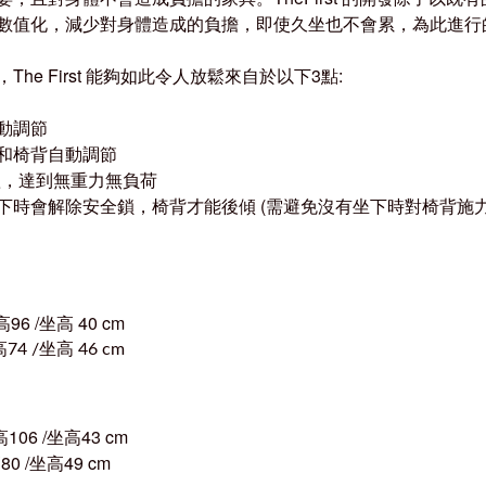
數值化，減少對身體造成的負擔，即使久坐也不會累，為此進行
he First 能夠如此令人放鬆來自於以下3點:
動調節
墊和椅背自動調節
體，達到無重力無負荷
坐下時會解除安全鎖，椅背才能後傾 (需避免沒有坐下時對椅背施
高96 /坐高 40 cm
高
坐高
74 /
46 cm
高
106 /
坐高
43 cm
高
80 /
坐高
49 cm