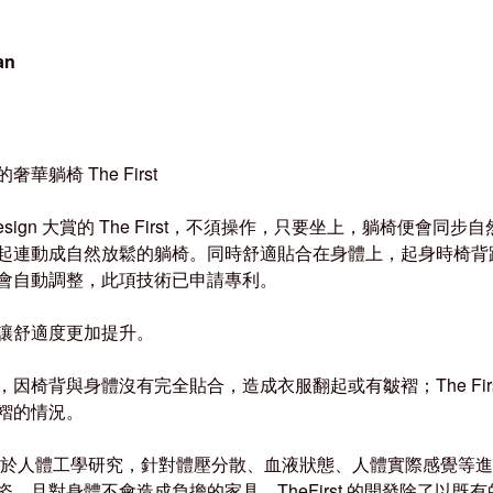
an
的奢華躺椅
The First
esign
大賞的
The First
，不須操作，只要坐上，躺椅便會同步自
起連動成自然放鬆的躺椅。同時舒適貼合在身體上，起身時椅背
會自動調整，此項技術已申請專利。
讓舒適度更加提升。
，因椅背與身體沒有完全貼合，造成衣服翻起或有皺褶；
The Fir
褶的情況。
於人體工學研究，針對體壓分散、血液狀態、人體實際感覺等進
姿，且對身體不會造成負擔的家具。
TheFirst
的開發除了以既有