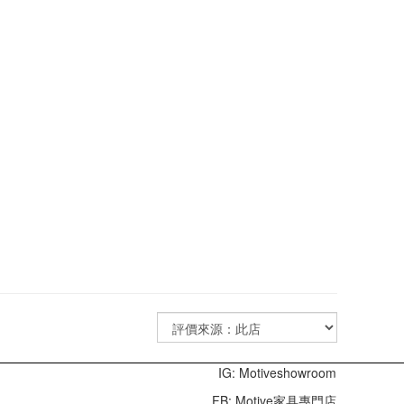
IG: Motiveshowroom
FB: Motive家具專門店