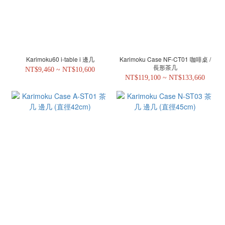
Karimoku60 i-table i 邊几
Karimoku Case NF-CT01 咖啡桌 /
長形茶几
NT$9,460 ~ NT$10,600
NT$119,100 ~ NT$133,660