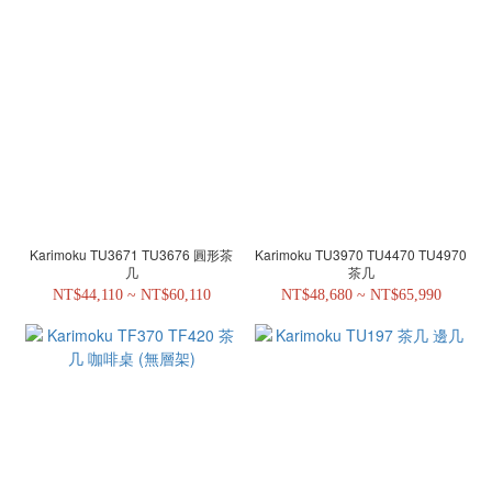
Karimoku TU3671 TU3676 圓形茶
Karimoku TU3970 TU4470 TU4970
几
茶几
NT$44,110 ~ NT$60,110
NT$48,680 ~ NT$65,990