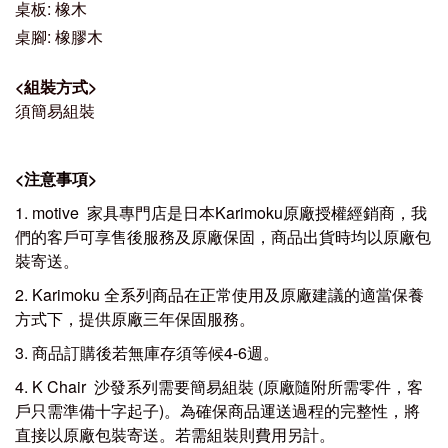
桌板: 橡木
桌腳: 橡膠木
<
組裝方式
>
須簡易組裝
<
注意事項
>
1. motive 家具專門店是日本Karimoku原廠授權經銷商，我
們的客戶可享售後服務及原廠保固，商品出貨時均以原廠包
裝寄送。
2. Karimoku 全系列商品在正常使用及原廠建議的適當保養
方式下，提供原廠三年保固服務。
3. 商品訂購後若無庫存須等候4-6週。
4. K Chair 沙發系列需要簡易組裝 (原廠隨附所需零件，客
戶只需準備十字起子)。為確保商品運送過程的完整性，將
直接以原廠包裝寄送。若需組裝則費用另計。