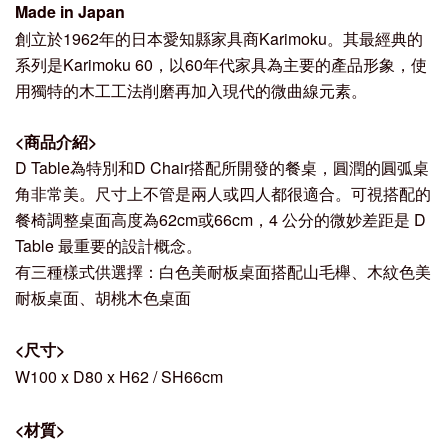
Made in Japan
創立於
1962
年的日本愛知縣家具商
Karimoku
。其最經典的
系列是
Karimoku 60
，以
60
年代家具為主要的產品形象，使
用獨特的木工工法削磨再加入現代的微曲線元素。
<商品介紹>
D Table為特別和D Chair搭配所開發的餐桌，圓潤的圓弧桌
角非常美。尺寸上不管是兩人或四人都很適合。可視搭配的
餐椅調整桌面高度為62cm或66cm，4 公分的微妙差距是 D
Table 最重要的設計概念。
有三種樣式供選擇：白色美耐板桌面搭配山毛櫸、木紋色美
耐板桌面
、胡桃木色桌面
<
尺寸
>
W100 x D80 x H62 / SH66cm
<
材質
>