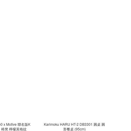
60 x Motive 聯名版K
Karimoku HARU HT-2 DB3301 圓桌 圓
沙發 椅凳 檸檬黃格紋
形餐桌 (95cm)