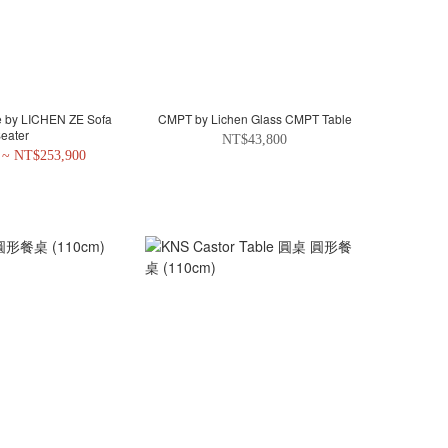
e by LICHEN ZE Sofa
CMPT by Lichen Glass CMPT Table
eater
NT$43,800
 ~ NT$253,900