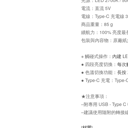
光源：LED 2700K /
電流：直流 5V
電線：Type-C 充電線 3
商品重量：85 g
續航力：100% 亮度最長 
包裝與內容物：原廠紙盒 / 
※ 觸碰式操作：
內建 LE
● 四段亮度切換：
每次
● 色溫切換功能：
長按 
● Type-C 充電：T
★注意事項：
–附專用 USB - Type 
–建議使用隨附的轉接線
|材質|