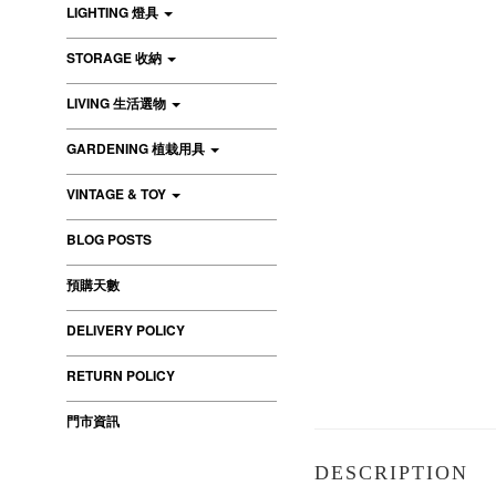
LIGHTING 燈具
STORAGE 收納
LIVING 生活選物
GARDENING 植栽用具
VINTAGE & TOY
BLOG POSTS
預購天數
DELIVERY POLICY
RETURN POLICY
門市資訊
DESCRIPTION