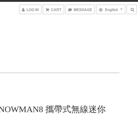
LOG IN
CART
MESSAGE
English
 SNOWMAN8 攜帶式無線迷你