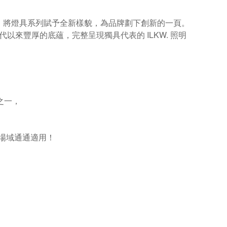
轉型後，將燈具系列賦予全新樣貌，為品牌劃下創新的一頁。
代以來豐厚的底蘊，完整呈現獨具代表的 ILKW. 照明
之一，
場域通通適用！