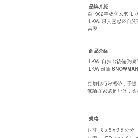
|品牌介紹|
自1962年成立以來 
ILKW. 燈具靈感來
美學。
|商品介紹|
ILKW. 自推出後備
ILKW 最新
SNOWMA
更加輕巧好攜帶，手提
無論在家還是戶外，柔
|規格|
尺寸 : 8 x 8 x 9.5 公分