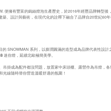
ILKW. 便擁有豐富的鎢絲燈泡生產歷史，於2016年經歷品牌
自於建築、設計與藝術，在現代化的詮釋下融合了品牌自20世紀60年
受矚目的 SNOWMAN 系列，以膨潤圓滿的造型成為品牌代表性設計
N8
迷你燈，延續北歐極簡美學。
、吊掛成為配件都沒問題，放置家中床頭櫃、露營作為吊燈，各
和光線隨時替你營造溫暖舒適的氛圍！