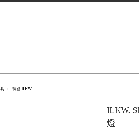
 燈具
韓國 ILKW
ILKW.
燈