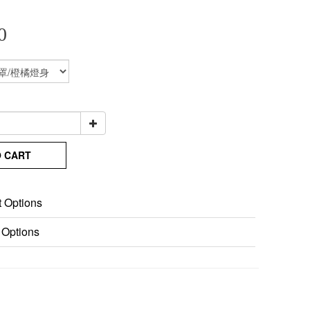
0
O CART
 Options
 Options