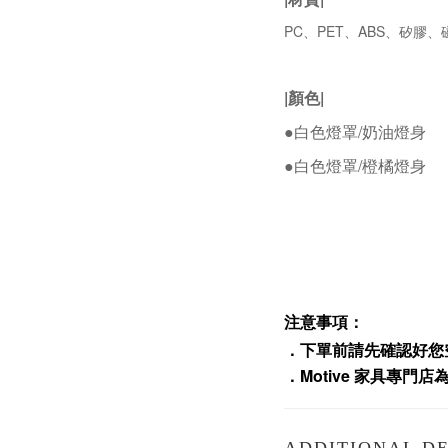
PC、PET、ABS、矽膠、
|顏色|
●白色燈罩
/奶油燈身
●白色燈罩/橙橘燈身
注意事項：
．下單前請先確認好您
．
Motive
家具專門店