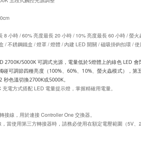
 5000K 五段式觸控光源調整
0cm
8 小時 / 60% 亮度最長 20 小時 / 10% 亮度最長 60 小時 / 
不銹鋼鐵盒 / 燈罩 / 燈體 / 內建 LED 開關 / 磁吸掛鉤扣環 / 
D 2700K/5000K 可調式光源，
電量低於5燈體上的綠色 LED 
觸碰可調節四種亮度（100%、60%、10%、螢火蟲模式），第
2 秒色溫切換2700K或5000K。
ype-C 充電方式搭配 LED 電量提示燈，掌握精確用電量。
C 轉接線，用於連接 Controller One 交換器。
，當使用第三方轉接器時，請務必使用在額定電壓範圍（5V、2A