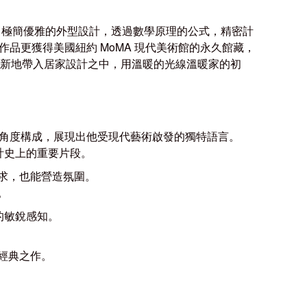
，極簡優雅的外型設計，透過數學原理的公式，精密計
 作品更獲得美國紐約
MoMA
現代美術館的永久館藏，
彌新地帶入居家設計之中，用溫暖的光線溫暖家的初
大膽角度構成，展現出他受現代藝術啟發的獨特語言。
回設計史上的重要片段。
求，也能營造氛圍。
。
間的敏銳感知。
經典之作。