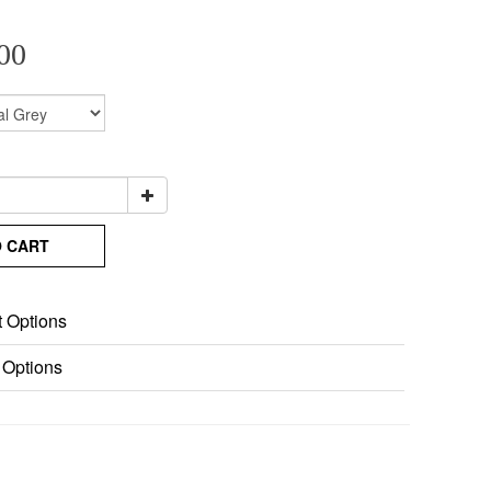
00
O CART
 Options
 Options