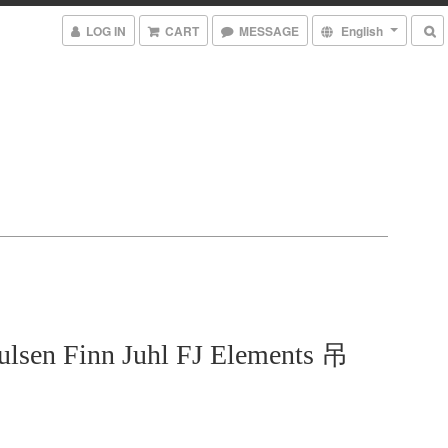
LOG IN
CART
MESSAGE
English
ulsen Finn Juhl FJ Elements 吊