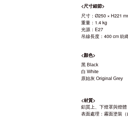
<
尺寸細節
>
尺寸：Ø250 × H221 m
重量：1.4 kg
光源：E27
吊線長度：
400 cm
紡
<顏色
>
黑 Black
白 White
原始灰 Original Grey
<
材質
>
鋁質上、下燈罩與燈體
表面處理：霧面塗裝（