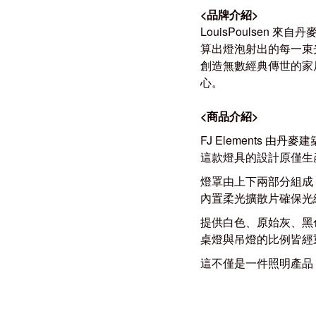
<
品牌介紹
>
LouisPoulsen
來自丹
算出燈泡射出的每一束
創造無數經典傳世的家
心。
<
商品介紹
>
FJ Elements
由丹麥建
這款燈具的設計原僅生產了
燈罩由上下兩部分組成
內置柔光擴散片確保光
提供
白色、原始灰、黑
桌燈與吊燈的比例皆經
這不僅是一件照明產品