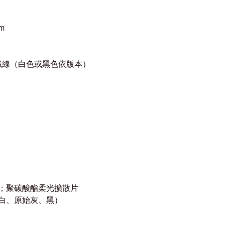
m
織線（白色或黑色依版本）
；聚碳酸酯柔光擴散片
白、原始灰、黑）