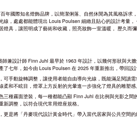
麥百年國際知名燈飾品牌，以簡潔俐落、自然休閒為其風格訴求
光線，處處都能體現出
Louis Poulsen
細緻且貼心的設計考量，
居燈具，讓照明成了藝術和收藏，照亮妝飾一室溫暖， 歷久而
築師兼設計師
Finn Juhl
最早於 1963 年設計，以幾何形狀與
七年，如今由 Louis Poulsen 在 2025 年重新推出，帶
，可手動旋轉調整，讓使用者能自由導向光線，既能滿足閱讀需
線柔和不眩目，燈罩上方反射的光暈進一步強化了燈具的雕塑感
色
三種霧面塗裝，每一種都能凸顯 Finn Juhl 在比例與光影之
重新調整，以符合現代常用燈座規格。
，更是將「
丹麥現代設計黃金時代」
帶入當代居家與公共空間的