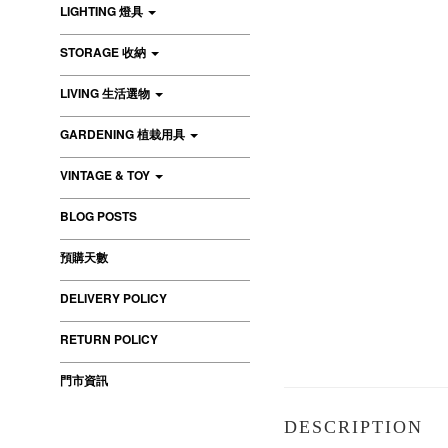
LIGHTING 燈具
STORAGE 收納
LIVING 生活選物
GARDENING 植栽用具
VINTAGE & TOY
BLOG POSTS
預購天數
DELIVERY POLICY
RETURN POLICY
門市資訊
DESCRIPTION