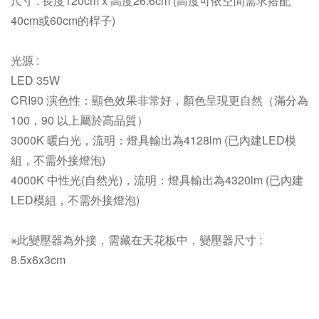
尺寸 : 長度120cm x 高度26.6cm (高度可依空間需求搭配
40cm或60cm的桿子)
光源 :
LED 35W
CRI90 演色性：
顯色效果非常好，顏色呈現更自然（滿分為
100，90 以上屬於高品質）
3000K 暖白光，
流明：
燈具輸出為4128lm
(已內建LED模
組，不需外接燈泡)
4000K 中性光(自然光)
，
流明：
燈具輸出為4320lm
(已內建
LED模組，不需外接燈泡)
※此變壓器為外接，需藏在天花板中，變壓器尺寸 :
8.5x6x3cm