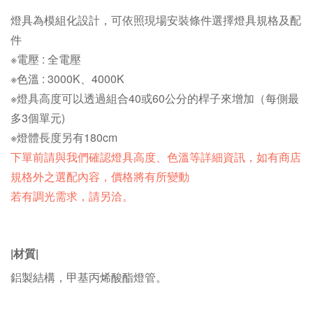
燈具為模組化設計，可依照現場安裝條件選擇燈具規格及配
件
※
電壓
:
全電壓
※色溫 :
3000K
、4000K
※燈具高度可以透過組合40或60公分的桿子來增加（每側最
多3個單元)
※燈體長度另有
180cm
下單前請與我們確認燈具高度、色溫等詳細資訊，如有商店
規格外之選配內容，價格將有所變動
若有調光需求，請另洽。
|材質|
鋁製結構，甲基丙烯酸酯燈管。