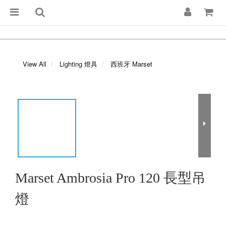
View All
Lighting 燈具
西班牙 Marset
Marset Ambrosia Pro 120 長型吊
燈