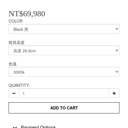
NT$69,980
COLOR
燈具高度
色溫
QUANTITY
ADD TO CART
Payment Options