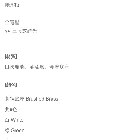
接燈泡)
全電壓
※可三段式調光
|材質|
口吹玻璃、油漆層、金屬底座
|顏色|
黃銅底座 Brushed Brass
共6色
白 White
綠 Green