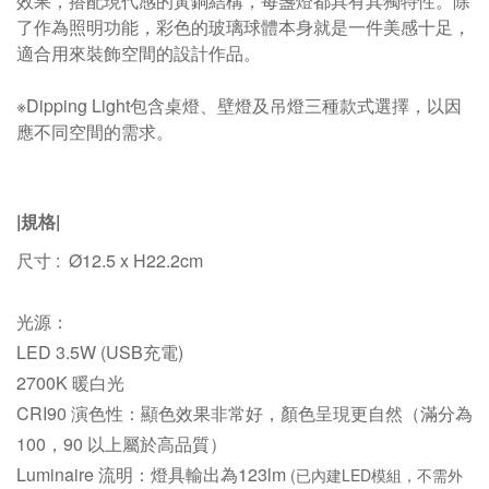
效果，搭配現代感的黃銅結構，每盞燈都具有其獨特性。除
了作為照明功能，彩色的玻璃球體本身就是一件美感十足，
適合用來裝飾空間的設計作品。
※Dipping Light包含桌燈、壁燈及吊燈三種款式選擇，以因
應不同空間的需求。
|規格
|
尺寸 : Ø12.5 x H22.2cm
光源：
LED 3.5W
(USB充電)
2700K
暖白光
CRI90 演色性：
顯色效果非常好，顏色呈現更自然（滿分為
100，90 以上屬於高品質）
Luminaire 流明：
燈具輸出為123lm
(已內建LED模組，不需外