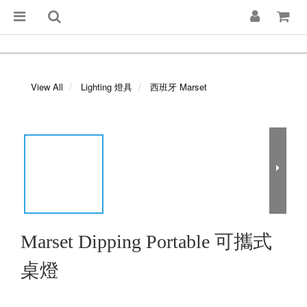
View All
Lighting 燈具
西班牙 Marset
Marset Dipping Portable 可攜式
桌燈