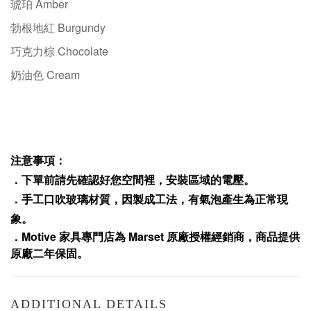
琥珀 Amber
勃根地紅 Burgundy
巧克力棕
Chocolate
奶油色 Cream
注意事項：
．下單前請先確認好您空間裡，安裝區域的電壓。
．
手工口吹玻璃材質，因製成工法，有氣泡產生為正常現
象。
．
Motive
家具專門店為
Marset
原廠授權經銷商，商品提供
原廠二年保固
。
ADDITIONAL DETAILS