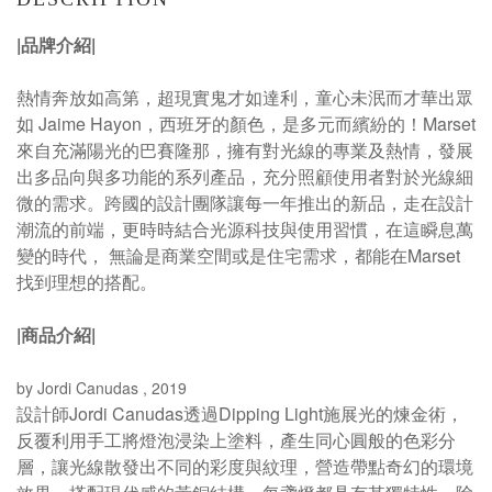
|品牌介紹|
熱情奔放如高第，超現實鬼才如達利，童心未泯而才華出眾
如 Jaime Hayon，西班牙的顏色，是多元而繽紛的！Marset
來自充滿陽光的巴賽隆那，擁有對光線的專業及熱情，發展
出多品向與多功能的系列產品，充分照顧使用者對於光線細
微的需求。跨國的設計團隊讓每一年推出的新品，走在設計
潮流的前端，更時時結合光源科技與使用習慣，在這瞬息萬
變的時代， 無論是商業空間或是住宅需求，都能在Marset
找到理想的搭配。
|商品介紹|
by
Jordi Canudas
, 2019
設計師Jordi Canudas透過Dipping Light施展光的煉金術，
反覆利用手工將燈泡浸染上塗料，產生同心圓般的色彩分
層，讓光線散發出不同的彩度與紋理，營造帶點奇幻的環境