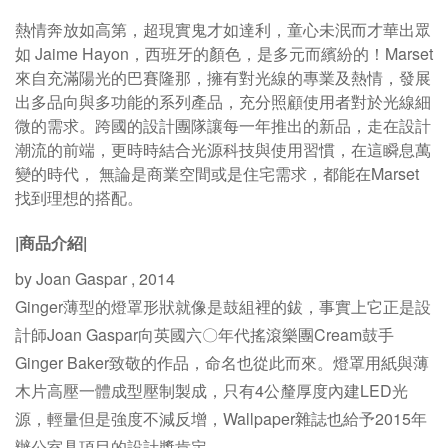
熱情奔放如高第，超現實鬼才如達利，童心未泯而才華出眾
如 Jaime Hayon，西班牙的顏色，是多元而繽紛的！Marset
來自充滿陽光的巴賽隆那，擁有對光線的專業及熱情，發展
出多品向與多功能的系列產品，充分照顧使用者對於光線細
微的需求。跨國的設計團隊讓每一年推出的新品，走在設計
潮流的前端，更時時結合光源科技與使用習慣，在這瞬息萬
變的時代， 無論是商業空間或是住宅需求，都能在Marset
找到理想的搭配。
|商品介紹|
by Joan Gaspar , 2014
Ginger薄型的燈罩形狀就像是鼓組裡的鈸，事實上它正是設
計師Joan Gaspar向英國六〇年代搖滾樂團Cream鼓手
Ginger Baker致敬的作品，命名也從此而來。燈罩用紙與薄
木片高壓一體成型壓制製成，只有4公釐厚度內建LED光
源，輕量但是強度不減反增，Wallpaper雜誌也給予2015年
辦公室具項目的設計獎肯定。