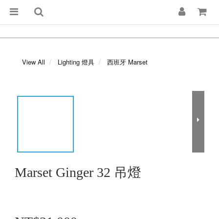
View All
Lighting 燈具
西班牙 Marset
Marset Ginger 32 吊燈