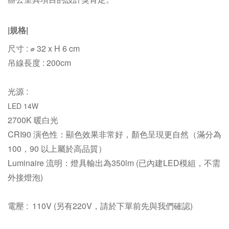
|規格|
尺寸 : ⌀ 32 x H 6 cm
吊線長度
: 200cm
光源 :
LED 14W
2700K
暖白光
CRI90 演色性：
顯色效果非常好，顏色呈現更自然（滿分為
100，90 以上屬於高品質）
Luminaire 流明：
燈具輸出為350lm
(已內建LED模組，不需
外接燈泡)
電壓 : 110V (另有220V，請於下單前先與我們確認)