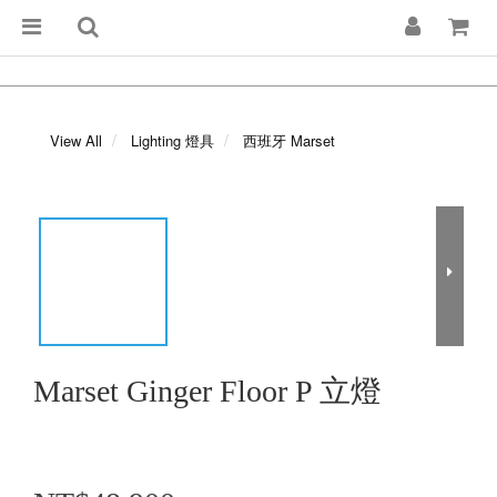
View All
Lighting 燈具
西班牙 Marset
Marset Ginger Floor P 立燈