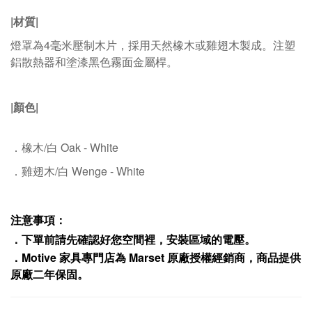
|材質|
燈罩為4毫米壓制木片，採用天然橡木或雞翅木製成。注塑
鋁散熱器和塗漆黑色霧面金屬桿。
|顏色|
．橡木/白 Oak - White
．雞翅木/白 Wenge - White
注意事項：
．下單前請先確認好您空間裡，安裝區域的電壓。
．
Motive
家具專門店為
Marset
原廠授權經銷商，商品提供
原廠二年保固
。