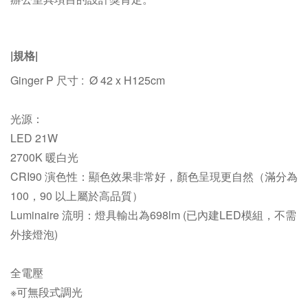
|規格|
Ginger P 尺寸 : Ø 42 x H125cm
光源：
LED 21W
2700K
暖白光
CRI90 演色性：
顯色效果非常好，顏色呈現更自然（滿分為
100，90 以上屬於高品質）
Luminaire 流明：
燈具輸出為698lm
(已內建LED模組，不需
外接燈泡)
全電壓
※可無段式調光