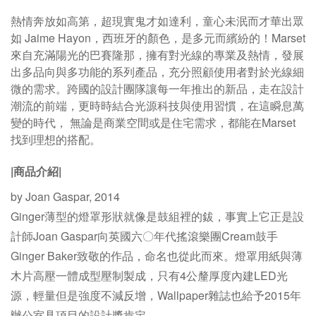
熱情奔放如高第，超現實鬼才如達利，童心未泯而才華出眾
如 Jaime Hayon，西班牙的顏色，是多元而繽紛的！Marset
來自充滿陽光的巴賽隆那，擁有對光線的專業及熱情，發展
出多品向與多功能的系列產品，充分照顧使用者對於光線細
微的需求。跨國的設計團隊讓每一年推出的新品，走在設計
潮流的前端，更時時結合光源科技與使用習慣，在這瞬息萬
變的時代， 無論是商業空間或是住宅需求，都能在Marset
找到理想的搭配。
|商品介紹|
by Joan Gaspar, 2014
Ginger薄型的燈罩形狀就像是鼓組裡的鈸，事實上它正是設
計師Joan Gaspar向英國六〇年代搖滾樂團Cream鼓手
Ginger Baker致敬的作品，命名也從此而來。燈罩用紙與薄
木片高壓一體成型壓制製成，只有4公釐厚度內建LED光
源，輕量但是強度不減反增，Wallpaper雜誌也給予2015年
辦公室具項目的設計獎肯定。