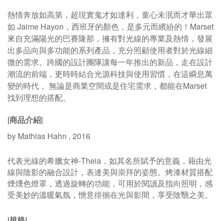
熱情奔放如高第，超現實鬼才如達利，童心未泯而才華出眾
如 Jaime Hayon，西班牙的顏色，是多元而繽紛的！Marset
來自充滿陽光的巴賽隆那，擁有對光線的專業及熱情，發展
出多品向與多功能的系列產品，充分照顧使用者對於光線細
微的需求。跨國的設計團隊讓每一年推出的新品，走在設計
潮流的前端，更時時結合光源科技與使用習慣，在這瞬息萬
變的時代， 無論是商業空間或是住宅需求，都能在Marset
找到理想的搭配。
|商品介紹|
by Mathias Hahn , 2016
代表光線的希臘女神-Theia，如其名所賦予的意義，藉由光
線與陰影的融合設計，表達美與崇拜的姿態。烤漆材質搭配
煙燻色燈罩，透過旋轉的功能，可用於閱讀及指向照明，感
受美妙的溫暖氣氛，愜意徘徊在光與影間，享受陰翳之美。
|規格|