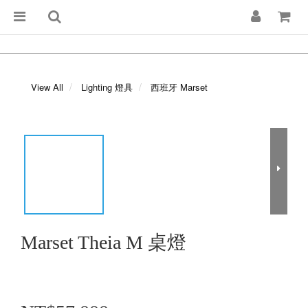
View All
Lighting 燈具
西班牙 Marset
Marset Theia M 桌燈