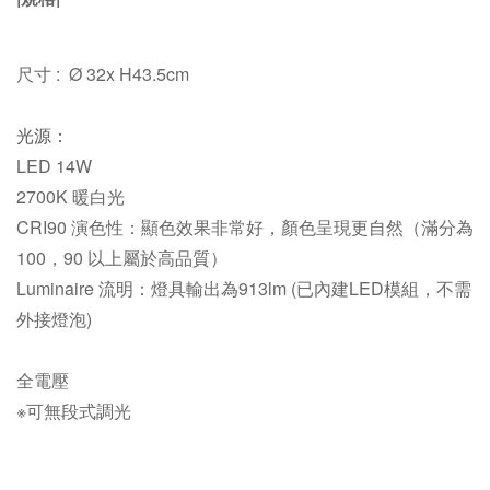
尺寸 : Ø 32x H43.5cm
光源：
LED 14W
2700K
暖白光
CRI90 演色性：
顯色效果非常好，顏色呈現更自然（滿分為
100，90 以上屬於高品質）
Luminaire 流明：
燈具輸出為913lm
(已內建LED模組，不需
外接燈泡)
全電壓
※可無段式調光