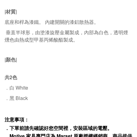
|材質|
底座和桿為漆鐵。 內建開關的漆鋁散熱器。
垂直半球形，由塗漆旋壓金屬製成，內部為白色，透明煙
燻色由熱成型甲基丙烯酸酯製成。
|顏色|
共2色
．白 White
．黑 Black
注意事項：
．下單前請先確認好您空間裡，安裝區域的電壓。
．
Motive
家具專門店為
Marset
原廠授權經銷商，商品提供