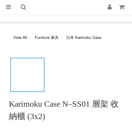
View All
Furniture 家具
日本 Karimoku Case
Karimoku Case N–SS01 層架 收
納櫃 (3x2)