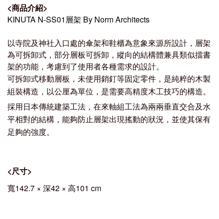
<
商品介紹
>
KINUTA N-SS01層架 By Norm Architects
以寺院及神社入口處的傘架和鞋櫃為意象來源所設計，層架
為可拆卸式，部分層板可拆卸，縱向的結構體兼具類似擋書
架的功能，考慮到了使用者各種需求的設計。
可拆卸式移動層板，未使用銷釘等固定零件，是純粹的木製
組裝構造，以公厘為單位，是需要高精度木工技巧的構造。
採用日本傳統建築工法，在來軸組工法為兩兩垂直交合及水
平相對的結構，能夠防止層架出現搖動的狀況，並使其保有
足夠的強度。
<
尺寸
>
寬142.7 × 深42
× 高101 cm