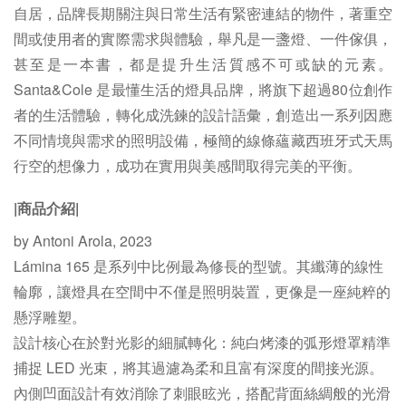
自居，品牌長期關注與日常生活有緊密連結的物件，著重空
間或使用者的實際需求與體驗，舉凡是一盞燈、一件傢俱，
甚至是一本書，都是提升生活質感不可或缺的元素。
Santa&Cole 是最懂生活的燈具品牌，將旗下超過80位創作
者的生活體驗，轉化成洗鍊的設計語彙，創造出一系列因應
不同情境與需求的照明設備，極簡的線條蘊藏西班牙式天馬
行空的想像力，成功在實用與美感間取得完美的平衡。
|商品介紹|
by Antoni Arola, 2023
Lámina 165 是系列中比例最為修長的型號。其纖薄的線性
輪廓，讓燈具在空間中不僅是照明裝置，更像是一座純粹的
懸浮雕塑。
設計核心在於對光影的細膩轉化：純白烤漆的弧形燈罩精準
捕捉 LED 光束，將其過濾為柔和且富有深度的間接光源。
內側凹面設計有效消除了刺眼眩光，搭配背面絲綢般的光滑