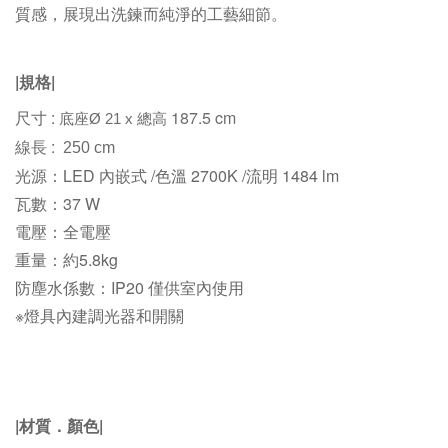
質感，展現出洗鍊而純淨的工藝細節。
|規格|
尺寸 :
187.5 cm
底座Ø 21 x 總高
:
線長
250 cm
光源：LED 內嵌式 /色溫 2700K /流明 1484 lm
瓦數：37 W
電壓：全電壓
重量：約5.8kg
防塵水係數：IP20 僅供室內使用
※燈具內建調光器和開關
|材質
．
顏色
|