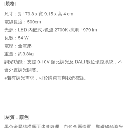
|規格|
尺寸 : 長 179.8 x 寬 9.15 x 高 4 cm
電線長度：500cm
光源：LED 內嵌式 /色溫 2700K
/
流明 1979 lm
瓦數：54 W
電壓：全電壓
重量：約3.8kg
調光功能：支援 0-10V 類比調光及 DALI 數位環控系統，不
含外置調光開關。
※若有調光需求，可於購買前與我們確認。
|材質
．
顏色
|
黑色金屬結構霧面烤漆處理，白色金屬燈罩，聚碳酸酯濾光