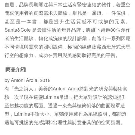
自居，品牌長期關注與日常生活有緊密連結的物件，著重空
間或使用者的實際需求與體驗，舉凡是一盞燈、一件傢俱，
甚至是一本書，都是提升生活質感不可或缺的元素。
Santa&Cole 是最懂生活的燈具品牌，將旗下超過80位創作
者的生活體驗，轉化成洗鍊的設計語彙，創造出一系列因應
不同情境與需求的照明設備，極簡的線條蘊藏西班牙式天馬
行空的想像力，成功在實用與美感間取得完美的平衡。
|商品介紹|
by Antoni Arola, 2018
有「光之詩人」美譽的Antoni Arola將對光的研究與藝術實
驗一次呈現在這盞Lámina吊燈，把大眾對設計的認知提升
至超越功能的層面。透過一束光與極簡俐落的曲面燈罩造
型，Lámina不論大小、單獨使用或作為系統照明，都能透
過無可挑惕的光感調和出理性與詩意兼具的的空間氛圍。