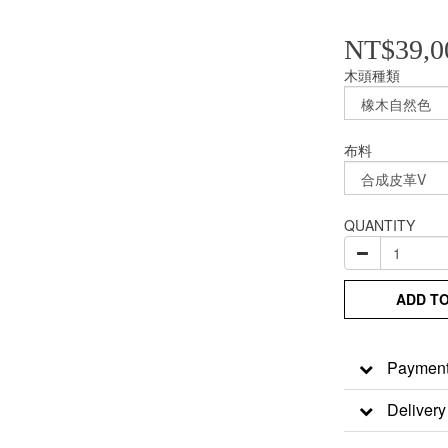
NT$39,0
木頭種類
布料
QUANTITY
ADD T
Payment
Delivery