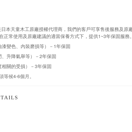
是日本天童木工原廠授權代理商，我們的客戶可享售後服務及原
在正常使用及原廠建議的適當保養方式下，提供1~3年保固服務
油漆變色、內裝磨損等）－
1
年保固
門、升降氣舉等）－
2
年保固
度相關的受損）－
3
年保固
須等候
4-6
個月。
TAILS