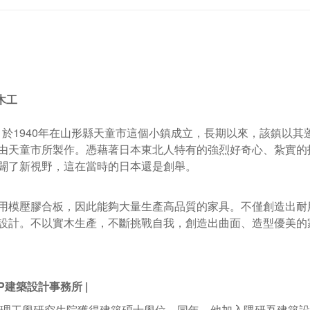
木工
o
於
1940
年在山形縣天童市這個小鎮成立，長期以來，該鎮以其
由天童市所製作。憑藉著日本東北人特有的強烈好奇心、紮實的
闢了新視野，這在當時的日本還是創舉。
用模壓膠合板，因此能夠大量生產高品質的家具。不僅創造出耐
設計。不以實木生產，不斷挑戰自我，創造出曲面、造型優美的
AP建築設計事務所
|
理工學研究生院獲得建築碩士學位。同年，他加入隈研吾建築設