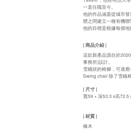
一直任職至今。
他的作品涵蓋從城市發
體之間建立一種有機聯
他的目標是根據每個地
|
商品介紹
|
這款新產品源自於
2020
事務所
)
設計。
雪橇狀的椅腳，可適應
Swing chair 
|
尺寸
|
寬59
×
深53.3
x
高72.5
|
材質
|
橡木