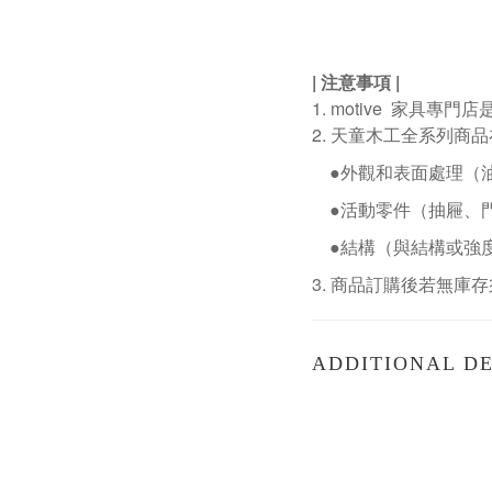
|
注意事項
|
1. motive
家具專門店
2.
天童木工全系列商品
●外觀和表面處理（
●活動零件（抽屜、
●結構（與結構或強
3.
商品訂購後若無庫存
ADDITIONAL DE