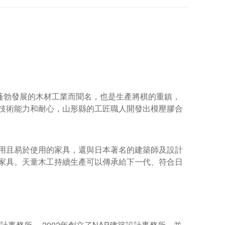
蓬勃發展的木材工業而聞名，也是生產將棋的重鎮，
技術能力和耐心，山形縣的工匠職人開發出模壓膠合
用且易於使用的家具，還與日本著名的建築師及設計
家具。天童木工持續生產可以傳承給下一代、符合日
計事務所。
2002
年創立了
NAP
建築設計事務所，並