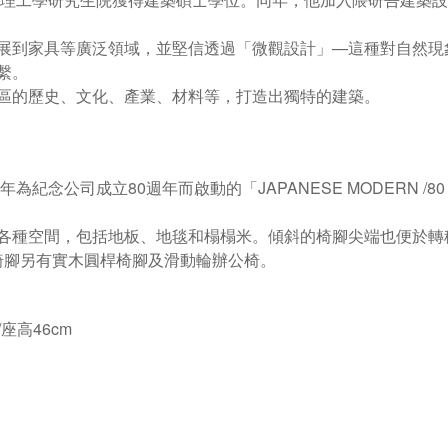
展到家具等廣泛領域，並堅信透過「微觀設計」—這種對自然現
繫。
區的歷史、文化、產業、材料等，打造出獨特的建築。
年為紀念公司成立
80
週年而啟動的「
JAPANESE MODERN /80
各種空間，包括地板、地毯和榻榻米。傾斜的椅腳尖端也便於轉
除了雪橇椅腳另有實木圓桿椅腳及滑動輪辦公椅。
/
座高46
cm