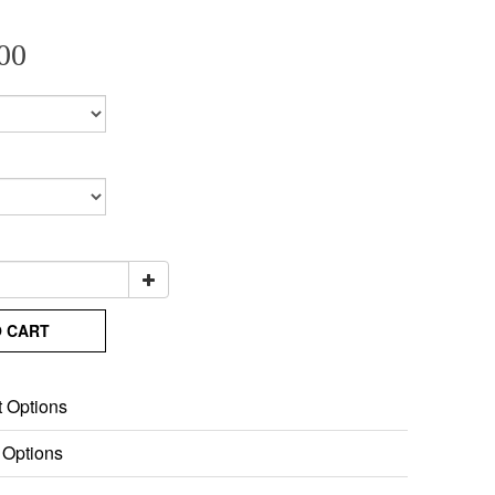
00
O CART
 Options
 Options