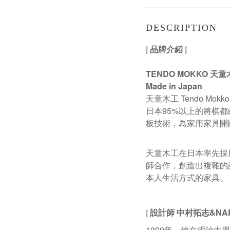
DESCRIPTION
|
品牌介紹
|
TENDO MOKKO
天童
Made in Japan
天童木工
Tendo Mokk
日本
95%
以上的將棋都
板技術，為家用家具開
天童木工在日本率先採
師合作，創造出複雜的
本人生活方式的家具。
| 設計師 中村拓志&N
1999
年，他在明治大學