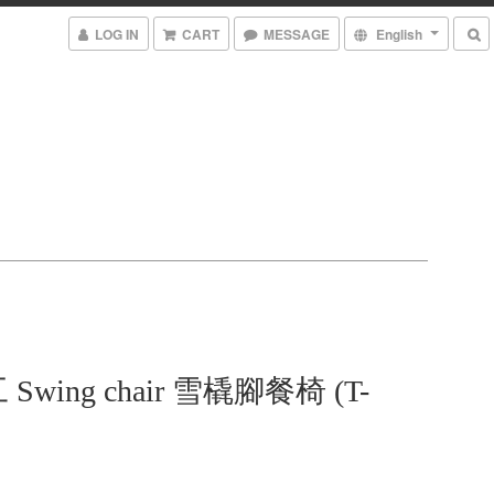
LOG IN
CART
MESSAGE
English
wing chair 雪橇腳餐椅 (T-