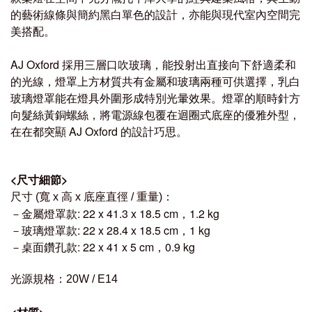
的藝術線條與簡約黑白單色的設計，亦能與現代室內空間完
美搭配。
AJ Oxford 採用三層口吹玻璃，能投射出直接向下舒適柔和
的光線，燈罩上方材質共有金屬和玻璃兩種可供選擇，乳白
玻璃燈罩能在燈具外圍形成特別光暈效果。燈罩的順時針方
向髮絲黃銅螺絲，將電源線包覆在迴圈式底座的優雅外型，
在在都突顯 AJ Oxford 的設計巧思。
<
尺寸細節
>
尺寸
：
(寬 x 高 x 底座直徑 / 重量)
－金屬燈罩款: 22 x 41.3 x 18.5 cm，1.2 kg
－玻璃燈罩款: 22 x 28.4 x 18.5 cm，1 kg
－桌面鑽孔款: 22 x 41 x 5 cm
，
0.9 kg
光源規格：
20W / E14