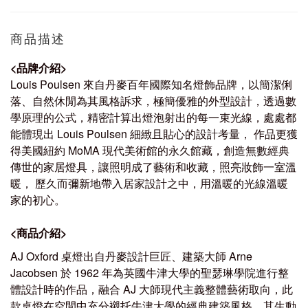
商品描述
<
品牌介紹
>
Louis Poulsen
來自丹麥百年國際知名燈飾品牌，以簡潔俐
落、自然休閒為其風格訴求，極簡優雅的外型設計，透過數
學原理的公式，精密計算出燈泡射出的每一束光線，處處都
能體現出
Louis Poulsen
細緻且貼心的設計考量， 作品更獲
得美國紐約
MoMA
現代美術館的永久館藏，創造無數經典
傳世的家居燈具，讓照明成了藝術和收藏，照亮妝飾一室溫
暖， 歷久而彌新地帶入居家設計之中，用溫暖的光線溫暖
家的初心。
<
商品介紹
>
AJ Oxford 桌燈出自丹麥設計巨匠、建築大師 Arne
Jacobsen 於 1962 年為英國牛津大學的聖瑟琳學院進行整
體設計時的作品，融合 AJ 大師現代主義整體藝術取向，此
款桌燈在空間中充分襯托牛津大學的經典建築風格，其生動