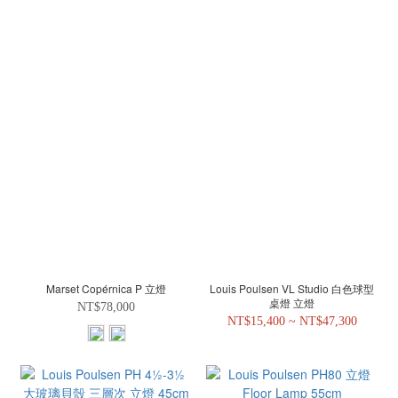
Marset Copérnica P 立燈
Louis Poulsen VL Studio 白色球型
桌燈 立燈
NT$78,000
NT$15,400 ~ NT$47,300