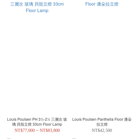
Louis Poulsen PH 3½-2½ 三層次 玻
Louis Poulsen Panthella Floor 潘朵
璃 貝殼立燈 33cm Floor Lamp
拉立燈
NT$77,000 ~ NT$83,800
NT$42,500