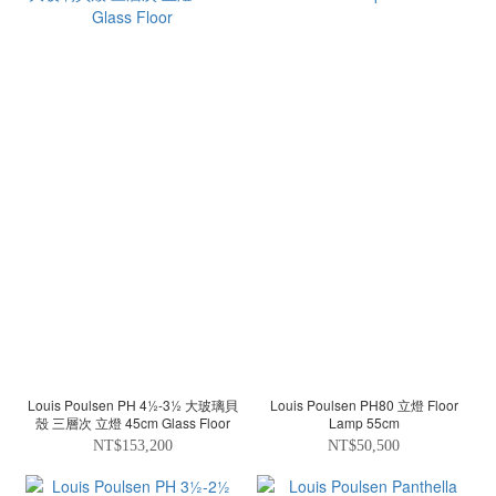
Louis Poulsen PH 4½-3½ 大玻璃貝
Louis Poulsen PH80 立燈 Floor
殼 三層次 立燈 45cm Glass Floor
Lamp 55cm
NT$153,200
NT$50,500