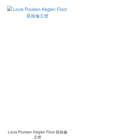
Louis Poulsen Keglen Floor 凱格倫
立燈