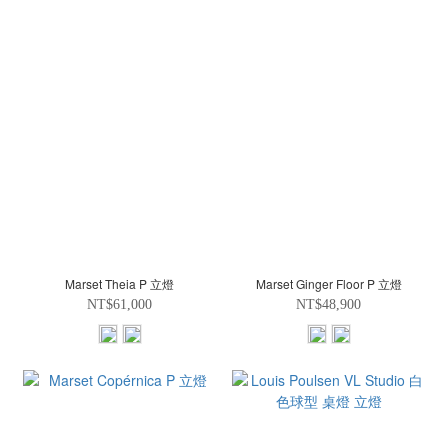
Marset Theia P 立燈
Marset Ginger Floor P 立燈
NT$61,000
NT$48,900