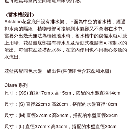
也可輕鬆為室內空間創造居家設計感。
<蓄水槽設計>
Artstone花盆底部設有排水架，下面為中空的蓄水槽，經過
排水架的隔絕，植物根部可接觸到水氣卻又不會泡在水中。
當要外出幾天無法為植物澆水時，蓄水槽中的儲備水就可派
上用場。花盆最底部設有排水孔及活動式橡膠塞可控制水的
流出。每個花盆並搭配水盤，在室內使用也不用擔心多餘的
水流出。
花盆搭配同色水盤一組出售(售價即包含花盆和水盤)
Claire 系列
尺寸：
(XS)
直徑
17cm x
高
15cm
，搭配的水盤直徑
14cm
尺寸：
(S)
直徑
22cm x
高
20cm
，搭配的水盤直徑
18cm
尺寸：
(M)
直徑
27cm x
高
24cm
，搭配的水盤直徑
22cm
尺寸：
(L)
直徑
37cm x
高
34cm
，搭配的水盤直徑
30cm