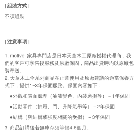
|
組裝方式
|
不須組裝
|
注意事項
|
1. motive
家具專門店是日本天童木工原廠授權代理商，我
們的客戶可享售後服務及原廠保固，商品出貨時均以原廠包
裝寄送。
2.
天童木工全系列商品在正常使用及原廠建議的適當保養方
式下，提供1~3年保固服務。保固內容如下：
●外觀和表面處理（油漆變色、內裝磨損等）－
1
年保固
●活動零件（抽屜、門、升降氣舉等）－
2
年保固
●結構（與結構或強度相關的受損）－
3
年保固
3.
商品訂購後若無庫存須等候
4-6
個月。