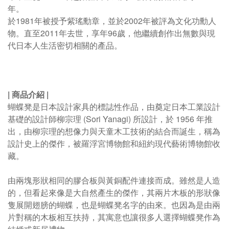
年。
於1981年被授予紫瑤勳章，並於2002年被評為文化功勳人
物。
直至2011年去世，享年96歲，他繼續創作出無數與現
代日本人生活密切相關的產品。
|
商品介紹
|
蝴蝶凳是日本設計家具的標誌性作品，由奠定日本工業設計
基礎的設計師柳宗理 (Sori Yanagi) 所設計，於 1956 年推
出，由
柳宗理的想像力與天童木工技術的結合而誕生，稱為
設計史上的傑作，被羅浮宮博物館和紐約現代藝術博物館收
藏。
由兩塊形狀相同的膠合板與黃銅配件連接而成。雖然是人造
的，但看起來像是大自然產生的傑作，其兩片木板的形狀像
隻展開翅膀的蝴蝶，也是蝴蝶凳名字的由來。也因為是由兩
片對稱的木板相互扶持，其寓意也讓很多人選擇蝴蝶凳作為