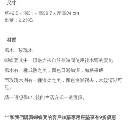
|
尺寸
|
寬42.5 × 深31 × 高38.7 x 座高34 cm
重量：2.2 KG
|
材質
|
楓木、
玫瑰木
蝴蝶凳其中一項魅力來自於長時間使用後木頭的變化
楓木有一種成熟之美，顏色日漸加深，如糖果般
而玫瑰木則有一種溫柔之美，顏色逐漸褪去，木紋清晰可
見。
請一邊想像5年後的生活方式一邊選擇。
***和我們購買蝴蝶凳的客戶加購專用座墊享有9折優惠