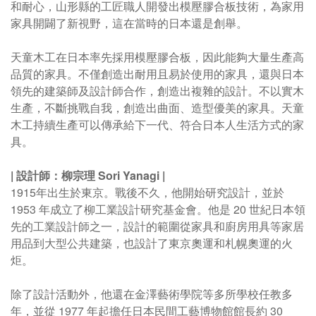
和耐心，山形縣的工匠職人開發出模壓膠合板技術，為家用
家具開闢了新視野，這在當時的日本還是創舉。
天童木工在日本率先採用模壓膠合板，因此能夠大量生產高
品質的家具。不僅創造出耐用且易於使用的家具，還與日本
領先的建築師及設計師合作，創造出複雜的設計。不以實木
生產，不斷挑戰自我，創造出曲面、造型優美的家具。
天童
木工持續生產可以傳承給下一代、符合日本人生活方式的家
具。
|
設計師：柳宗理
Sori Yanagi
|
1915年出生於東京。戰後不久，他開始研究設計，並於
1953 年成立了柳工業設計研究基金會。他是 20 世紀日本領
先的工業設計師之一，設計的範圍從家具和廚房用具等家居
用品到大型公共建築，也設計了東京奧運和札幌奧運的火
炬。
除了設計活動外，他還在金澤藝術學院等多所學校任教多
年，並從 1977 年起擔任日本民間工藝博物館館長約 30