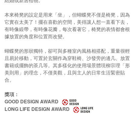
結婚或新居禮物。
本來椅凳的設定是用來「坐」，但蝴蝶凳不僅是椅凳，因為
它實在太美了！擺在喜歡的空間，美得讓人想一直看下去，
有時像緞帶，有時像花瓣，
每次看著它，椅凳的表情都會根
據放置的角度和位置而改變。
蝴蝶凳的形狀獨特，卻可與多種室內風格相搭配，重量很輕
且易於移動，可置於玄關作為穿鞋椅、沙發旁的邊几、放置
書籍或擺飾的茶几等。其多樣化的使用場景體現柳宗理「形
美則用」的理念，不僅美觀，且與主人的日常生活緊密貼
合。
獎項：
GOOD DESIGN AWARD
LONG LIFE DESIGN AWARD