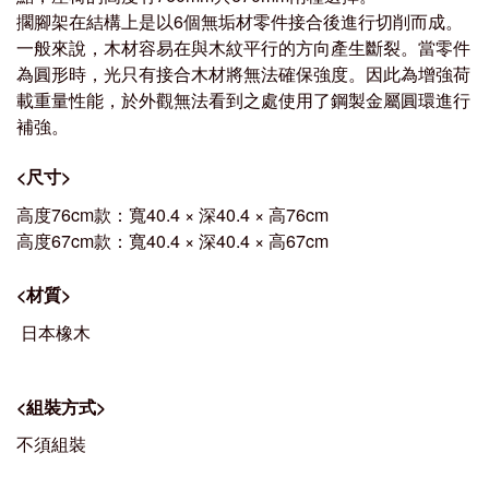
擱腳架在結構上是以6個無垢材零件接合後進行切削而成。
一般來說，木材容易在與木紋平行的方向產生斷裂。當零件
為圓形時，光只有接合木材將無法確保強度。因此為增強荷
載重量性能，於外觀無法看到之處使用了鋼製金屬圓環進行
補強。
<
尺寸
>
高度76cm款：寬40.4 × 深40.4 × 高76cm
高度67cm款：
寬40.4 × 深40.4 × 高67cm
<
材質
>
日本橡木
<
組裝方式
>
不須組裝