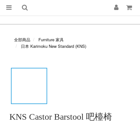
全部商品
Furniture 家具
日本 Karimoku New Standard (KNS)
KNS Castor Barstool 吧檯椅