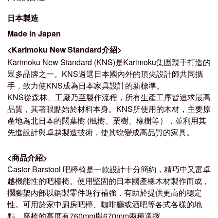
日本製造
Made in Japan
<Karimoku New Standard介紹>
Karimoku New Standard (KNS)是Karimoku集團親手打造的
眾多品牌之一。KNS遴選日本國內外的頂尖設計師共同攜
手，致力使KNS成為日本家具設計的新標準。
KNS從森林、工廠乃至製作流程，所有生產工序皆追求最高
品質，其著眼點始於材料本身。KNS所使用的木材，主要原
產地為北日本的闊葉樹 (楓樹、栗樹、橡樹等），並利用其
先進設計與卓越製造技術，使其蛻變成高品質的家
具。
<
商品介紹
>
Castor Barstool 吧檯椅是一款設計十分簡約，精巧中又富卓
越機能性的吧檯椅。使用堅固的日本國產橡木材製作而成，
擱腳架內部以鋼製零件進行補強，有助於提供更高的穩定
性。可用於家中廚房吧檯、咖啡廳或酒吧等各式各樣的地
點，座椅的高度有760mm與670mm兩種選擇。