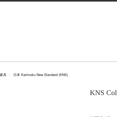
e 家具
日本 Karimoku New Standard (KNS)
KNS Co