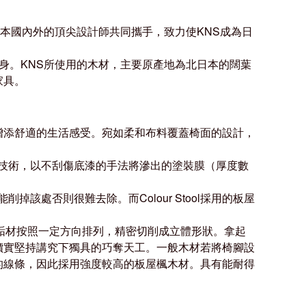
。KNS遴選日本國內外的頂尖設計師共同攜手，致力使KNS成為日
身。KNS所使用的木材，主要原產地為北日本的闊葉
家
具。
場景增添舒適的生活感受。宛如柔和布料覆蓋椅面的設計，
技術，以不刮傷底漆的手法將滲出的塗裝膜（厚度數
處否則很難去除。而Colour Stool採用的板屋
垢材按照一定方向排列，精密切削成立體形狀。拿起
貨真價實堅持講究下獨具的巧奪天工。
一般木材若將椅腳設
纖細的線條，因此採用強度較高的板屋楓木材。具有能耐得