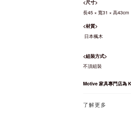
<
尺寸
>
長45 × 寬31 × 高43cm
<
材質
>
日本楓木
<
組裝方式
>
不須組裝
Motive
家具專門店為 Ka
了解更多