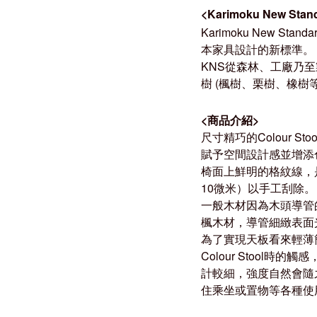
<Karimoku New Sta
Karimoku New 
本家具設計的新標準。
KNS從森林、工廠乃
樹 (楓樹、栗樹、橡
<
商品介紹
>
尺寸精巧的Colour
賦予空間設計感並增添
椅面上鮮明的格紋線，
10微米）以手工刮除。
一般木材因為木頭導管的
楓木材，導管細緻表面
為了實現天板看來輕薄
Colour Stoo
計較細，強度自然會隨之
住乘坐或置物等各種使