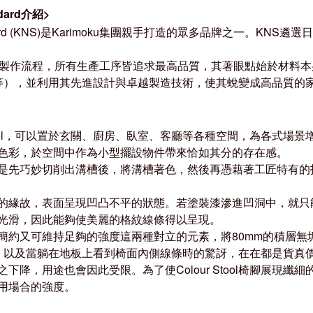
ndard介紹>
Standard (KNS)是Karimoku集團親手打造的眾多品牌之一
至製作流程，所有生產工序皆追求最高品質，其著眼點始於材料本
樹等），並利用其先進設計與卓越製造技術，使其蛻變成高品質的
 Stool，可以置於玄關、廚房、臥室、客廳等各種空間，為各式
色彩，於空間中作為小型擺設物件帶來恰如其分的存在感。
是先巧妙切削出溝槽後，將溝槽著色，然後再憑藉著工匠特有的
緣故，表面呈現凹凸不平的狀態。若塗裝漆滲進凹洞中，就只能削掉該
光滑，因此能夠使美麗的格紋線條得以呈現。
簡約又可維持足夠的強度這兩種對立的元素，將80mm的積層無
l時的觸感，以及當躺在地板上看到椅面內側線條時的驚訝，在在都是
下降，用途也會因此受限。為了使Colour Stool椅腳展現
用場合的強度。