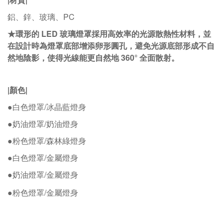
鋁、鋅、玻璃、PC
★環形的 LED 玻璃燈罩採用高效率的光源散熱性材料，並
在設計時為燈罩底部增添卵形圓孔，避免光源底部形成不自
然地陰影，使得光線能更自然地 360° 全面散射。
|顏色|
●白色燈罩/
冰晶
藍
燈身
●
奶油
燈罩
/奶油燈身
●
粉色
燈罩
/森林綠
燈身
●白色燈罩
/金屬燈身
●奶油燈罩
/金屬燈身
●粉色燈罩/金屬燈身