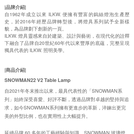
|品牌介紹|
自1962年成立以來 ILKW. 便擁有豐富的鎢絲燈泡生產
歷
史，於2016年經歷品牌轉型後，將燈具系列賦予全新
樣
貌，為品牌劃下創新的一頁。
ILKW. 燈具靈感來自於建築、設計與藝術，在現代化
的詮釋
下融合了品牌自20世紀60年代以來豐厚的
底蘊，完整呈現
獨具代表的 ILKW. 照
明美學。
|商品介紹|
SNOWMAN22 V2 Table Lamp
自2021年冬末推出以來，最具代表性的「SNOWMAN系
列」始終深受喜愛、好評不斷，透過品牌對卓越的堅持與追
求，如今SNOWMAN系列擁有更進步的革新，淬鍊出更完
美的外型比例，也在實用性上大幅提升。
延續品牌 60 多年的工藝經驗與知識，SNOWMAN 玻璃燈