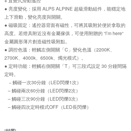
※ 直覺式滑動遙控
● 亮度變化：採用 ALPS ALPINE 超級滑動組件，能穩定地
上下滑動，變化亮度與開關。
● 磁吸固定：遙控器背面有磁性，可將其吸附於便於拿取的
高度。若燈具附近沒有金屬傢俱，可使用附贈的 “I’m here“
金屬圓形薄片創造磁性吸附點。
● 調控色溫：輕觸左側開關「C」變化色溫（2200K、
2700K、4000k、6500k、燭光模式）。
● 定時功能：輕觸右側開關「T」可三段式設定 30 分鐘間隔
定時。
觸碰一次30分鐘
（LED閃爍1次）
–
– 觸碰兩次60分鐘
（LED閃爍2次）
– 觸碰三次90分鐘（LED閃爍3次）
– 觸碰四次定時模式OFF
（LED長閃爍）
|材質|