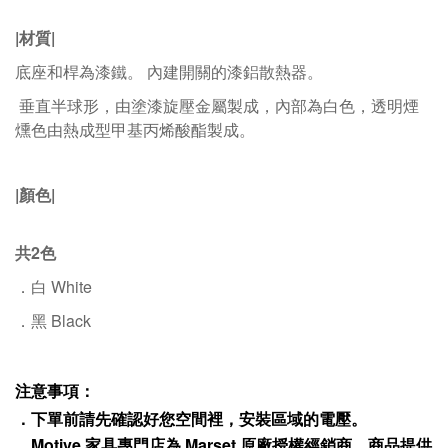
|材質|
底座和桿為漆鐵。 內建開關的漆鋁散熱器。
垂直半球形，由塗漆旋壓金屬製成，內部為白色，透明煙
燻色由熱成型甲基丙烯酸酯製成。
|顏色|
共2色
．白 White
．黑 Black
注意事項：
．下單前請先確認好您空間裡，安裝區域的電壓。
．
Motive
家具專門店為
Marset
原廠授權經銷商，商品提供