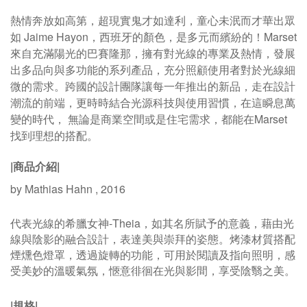
熱情奔放如高第，超現實鬼才如達利，童心未泯而才華出眾
如 Jaime Hayon，西班牙的顏色，是多元而繽紛的！Marset
來自充滿陽光的巴賽隆那，擁有對光線的專業及熱情，發展
出多品向與多功能的系列產品，充分照顧使用者對於光線細
微的需求。跨國的設計團隊讓每一年推出的新品，走在設計
潮流的前端，更時時結合光源科技與使用習慣，在這瞬息萬
變的時代， 無論是商業空間或是住宅需求，都能在Marset
找到理想的搭配。
|商品介紹|
by Mathias Hahn , 2016
代表光線的希臘女神-Theia，如其名所賦予的意義，藉由光
線與陰影的融合設計，表達美與崇拜的姿態。烤漆材質搭配
煙燻色燈罩，透過旋轉的功能，可用於閱讀及指向照明，感
受美妙的溫暖氣氛，愜意徘徊在光與影間，享受陰翳之美。
|規格|