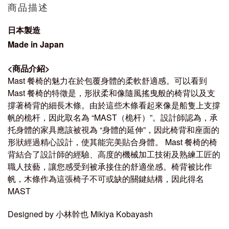
商品描述
日本製造
Made in Japan
<
商品介紹
>
Mast 餐椅的魅力在於包覆身體的柔軟舒適感。可以看到
Mast 餐椅
的特徵是，形狀柔和像隨風搖曳般的椅背以及支
撐著椅背的細長木條。由於這些木條看起來像是船隻上支撐
帆的桅杆，因此取名為 “MAST（桅杆）”。設計師認為，承
托身體的家具應該被視為 “身體的延伸”，因此椅背和座面的
形狀經過精心設計，使其能完美貼合身體。
Mast 餐椅
的椅
背結合了設計師的經驗、高度的機械加工技術及熟練工匠的
職人技藝，讓您感受到被承接住的舒適坐感。椅背被比作
帆，木條作為這張椅子不可或缺的關鍵結構，因此得名
MAST
Designed by 小林幹也 Mikiya Kobayash