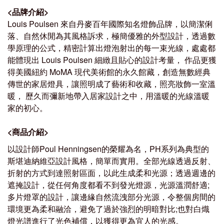
<
品牌介紹
>
Louis Poulsen
來自丹麥百年國際知名燈飾品牌，以簡潔俐
落、自然休閒為其風格訴求，極簡優雅的外型設計，透過數
學原理的公式，精密計算出燈泡射出的每一束光線，處處都
能體現出
Louis Poulsen
細緻且貼心的設計考量， 作品更獲
得美國紐約
MoMA
現代美術館的永久館藏，創造無數經典
傳世的家居燈具，讓照明成了藝術和收藏，照亮妝飾一室溫
暖， 歷久而彌新地帶入居家設計之中，用溫暖的光線溫暖
家的初心。
<
商品介紹
>
以設計師
Poul Henningsen
的榮耀為名，
PH
系列為典型的
斯堪迪納維亞設計風格，簡單而實用。全部光線透過反射、
折射的方式到達照射區面，以此生成柔和光源；透過週邊的
遮掩設計，從任何角度都看不到發光燈源，光源溫潤舒適
;
多片燈罩的設計，讓邊緣自然流洩部分光源，令整個房間的
環境更為柔和融洽，避免了過於強烈的明暗對比
;
也對白熾
燈光譜進行了光色補償，以獲得更為宜人的光感。