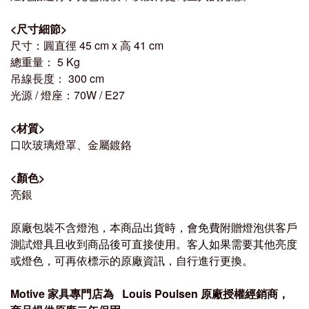
<
尺寸細節
>
尺寸：圓直徑 45
cm x
高 41
cm
總重量：
5 Kg
吊線長度：
300 cm
光源 / 燈座：70W / E27
<
材質
>
口吹玻璃燈罩、金屬鍍鉻
<
顏色
>
亮銀
原廠包裝不含燈泡，本商品出貨時，會免費附贈燈泡供客戶
測試燈具且收到商品後可直接使用。客人如果需要其他亮度
或燈色，可再依標示的原廠資訊，自行進行更換。
Mo
tive
家具專門店為
Louis Poulsen
原廠授權經銷商，