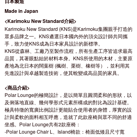
日本製造
Made in Japan
<Karimoku New Standard介紹>
Karimoku New Standard (KNS)是Karimoku集團親手打造的
眾多品牌之一。KNS遴選日本國內外的頂尖設計師共同攜
手，致力使KNS成為日本家具設計的新標準。
KNS從森林、工廠乃至製作流程，所有生產工序皆追求最高
品質，其著眼點始於材料本身。KNS所使用的木材，主要原
產地為北日本的闊葉樹 (楓樹、栗樹、橡樹等），並利用其
先進設計與卓越製造技術，使其蛻變成高品質的家具。
<
商品介紹
>
Polar Lounge的極簡設計，是以簡單且圓潤柔和的形狀，以
及俐落地直線、幾何學形式元素所構成的對比為設計基礎。
極具特徵的寬廣比例設計更能貼合使用者的身體，厚實的設
計與柔軟的面料相互呼應，造就了此款座椅與眾不同的舒適
坐感
。Polar Lounge共有2款座椅：
-
Polar Lounge Chair L、Island椅款：
椅面低矮且尺寸寬