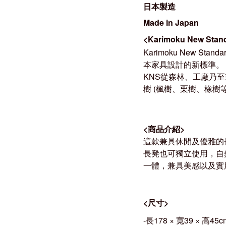
日本製造
Made in Japan
<Karimoku New Sta
Karimoku New 
本家具設計的新標準。
KNS從森林、工廠乃
樹 (楓樹、栗樹、橡
<
商品介紹
>
這款兼具休閒及優雅的長
長凳也可獨立使用，自
一體
，兼具美感以及實
<
尺寸
>
-長178 × 寬39 × 高45c