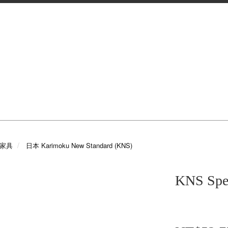
e 家具
日本 Karimoku New Standard (KNS)
KNS Spe