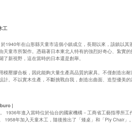
童木工
Mokko 於1940年在山形縣天童市這個小鎮成立，長期以來，該
都由天童市所製作
。
憑藉著日本東北人特有的強烈好奇心、紮實的
闢了新視野，這在當時的日本還是創舉。
用模壓膠合板，因此能夠大量生產高品質的家具。不僅創造出耐
設計。不以實木生產，不斷挑戰自我，創造出曲面、造型優美的
buro |
新竹。 1936年進入當時位於仙台的國家機構－工商省工藝指導
1958年加入天童木工，隨後推出了「矮桌」和「Ply Chair