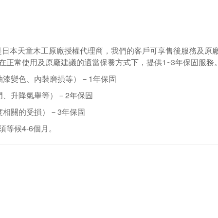
是日本天童木工原廠授權代理商，我們的客戶可享售後服務及原
在正常使用及原廠建議的適當保養方式下，提供1~3年保固服務
油漆變色、內裝磨損等）－
1
年保固
門、升降氣舉等）－
2
年保固
度相關的受損）－
3
年保固
須等候
4-6
個月。