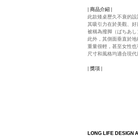
|
商品介紹
|
此款矮桌歷久不衰的設
其吸引力在於美觀、好
被稱為撥脚（ばちあし
此外，其側面垂直於地
重量很輕，甚至女性也
尺寸和風格均適合現代
| 獎項
|
LONG LIFE DESIGN