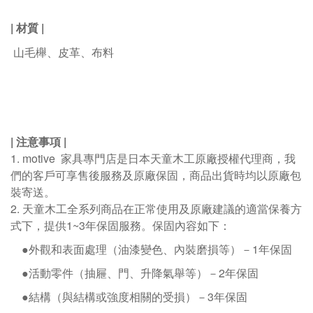
| 材質
|
山毛櫸
、皮革、布料
|
注意事項
|
1. motive
家具專門店是日本天童木工原廠授權代理商，我
們的客戶可享售後服務及原廠保固，商品出貨時均以原廠包
裝寄送。
2.
天童木工全系列商品在正常使用及原廠建議的適當保養方
式下，提供1~3年保固服務。保固內容如下：
●外觀和表面處理（油漆變色、內裝磨損等）－
1
年保固
●活動零件（抽屜、門、升降氣舉等）－
2
年保固
●結構（與結構或強度相關的受損）－
3
年保固