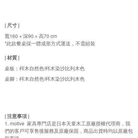
|
尺寸
|
寬160 × 深90 × 高70 cm
*此款餐桌採一體成形方式運送，不需組裝
|
材質
|
桌板：
梣木自然色/
梣木染沙比列木色
桌腳：
梣木自然色/
梣木染沙比列木色
|
注意事項
|
1. motive
家具專門店是日本天童木工原廠授權代理商，我
們的客戶可享售後服務及原廠保固，商品出貨時均以原廠包