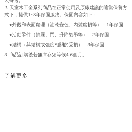
裝寄送。
2.
天童木工全系列商品在正常使用及原廠建議的適當保養方
式下，提供1~3年保固服務。保固內容如下：
●外觀和表面處理（油漆變色、內裝磨損等）－
1
年保固
●活動零件（抽屜、門、升降氣舉等）－
2
年保固
●結構（與結構或強度相關的受損）－
3
年保固
3.
商品訂購後若無庫存須等候
4-6
個月。
了解更多