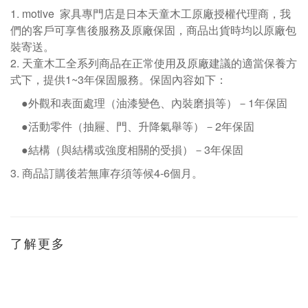
1. motive
家具專門店是日本天童木工原廠授權代理商，我
們的客戶可享售後服務及原廠保固，商品出貨時均以原廠包
裝寄送。
2.
天童木工全系列商品在正常使用及原廠建議的適當保養方
式下，提供1~3年保固服務。保固內容如下：
●外觀和表面處理（油漆變色、內裝磨損等）－
1
年保固
●活動零件（抽屜、門、升降氣舉等）－
2
年保固
●結構（與結構或強度相關的受損）－
3
年保固
3.
商品訂購後若無庫存須等候
4-6
個月。
了解更多