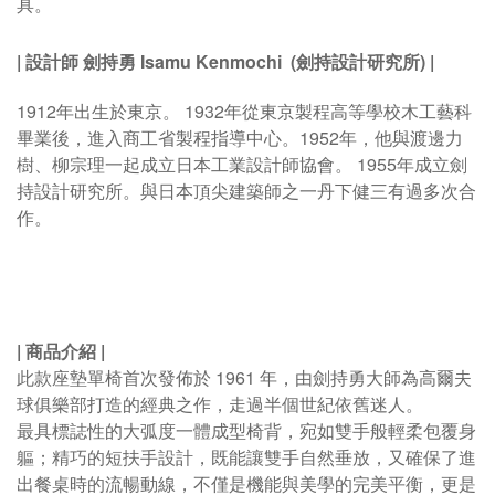
具。
|
設計師 劍持勇
Isamu Ken
mochi
(
劍持設計研究所)
|
1912年出生於東京。 1932年從東京製程高等學校木工藝科
畢業後，進入商工省製程指導中心。1952年，他與渡邊力
樹、柳宗理一起成立日本工業設計師協會。 1955年成立劍
持設計研究所。與日本頂尖建築師之一丹下健三有過多次合
作。
| 商品介紹 |
此款座墊單椅首次發佈於 1961 年，由劍持勇大師為高爾夫
球俱樂部打造的經典之作，走過半個世紀依舊迷人。
最具標誌性的大弧度一體成型椅背，宛如雙手般輕柔包覆身
軀；精巧的短扶手設計，既能讓雙手自然垂放，又確保了進
出餐桌時的流暢動線，不僅是機能與美學的完美平衡，更是