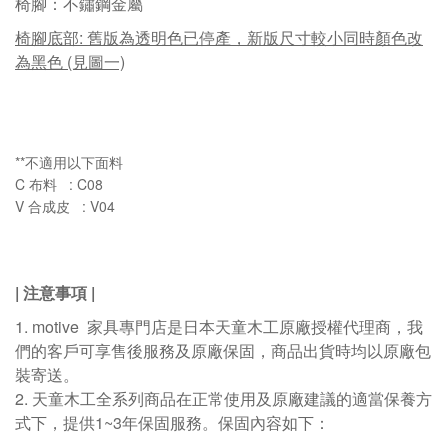
椅腳：
不鏽鋼金屬
椅腳底部: 舊版為透明色已停產，新版尺寸較小同時顏色改
為黑色 (見圖一)
**
不適用以下面料
C
: C08
布料
V
: V04
合成皮
| 注意事項
|
1. motive
家具專門店是日本天童木工原廠授權代理商，我
們的客戶可享售後服務及原廠保固，商品出貨時均以原廠包
裝寄送。
2.
天童木工全系列商品在正常使用及原廠建議的適當保養方
式下，提供1~3年保固服務。保固內容如下：