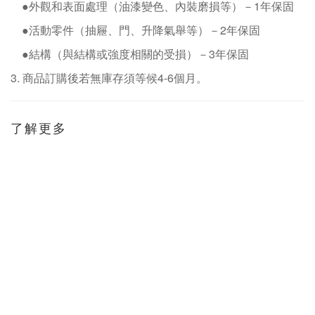
●外觀和表面處理（油漆變色、內裝磨損等）－
1
年保固
●活動零件（抽屜、門、升降氣舉等）－
2
年保固
●結構（與結構或強度相關的受損）－
3
年保固
3.
商品訂購後若無庫存須等候
4-6
個月。
了解更多