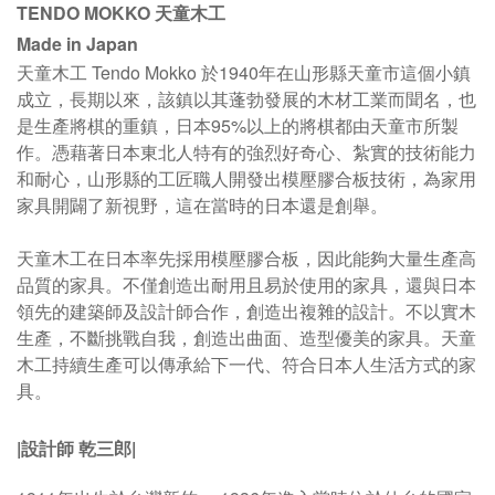
TENDO MOKKO 天童木工
Made in Japan
天童木工 Tendo Mokko 於1940年在山形縣天童市這個小鎮
成立，長期以來，該鎮以其蓬勃發展的木材工業而聞名，也
是生產將棋的重鎮，日本95%以上的將棋都由天童市所製
作
。
憑藉著日本東北人特有的強烈好奇心、紮實的技術能力
和耐心，山形縣的工匠職人開發出模壓膠合板技術，為家用
家具開闢了新視野，這在當時的日本還是創舉。
天童木工在日本率先採用模壓膠合板，因此能夠大量生產高
品質的家具。不僅創造出耐用且易於使用的家具，還與日本
領先的建築師及設計師合作，創造出複雜的設計。不以實木
生產，不斷挑戰自我，創造出曲面、造型優美的家具。
天童
木工持續生產可以傳承給下一代、符合日本人生活方式的家
具。
|
設計師 乾三郎
|