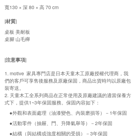
寬130 × 深 80 × 高 70 cm
|材質|
桌板
美耐板
桌腳 山毛櫸
|
注意事項
|
1. motive
家具專門店是日本天童木工原廠授權代理商，我
們的客戶可享售後服務及原廠保固，商品出貨時均以原廠包
裝寄送。
2.
天童木工全系列商品在正常使用及原廠建議的適當保養方
式下，提供1~3年保固服務。保固內容如下：
●外觀和表面處理（油漆變色、內裝磨損等）－
1
年保固
●活動零件（抽屜、門、升降氣舉等）－
2
年保固
●結構（與結構或強度相關的受損）－
3
年保固