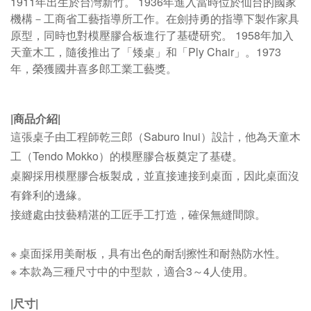
1911年出生於台灣新竹。 1936年進入當時位於仙台的國家
機構－工商省工藝指導所工作。在劍持勇的指導下製作家具
原型，同時也對模壓膠合板進行了基礎研究。 1958年加入
天童木工，隨後推出了「矮桌」和
「
Ply Chair
」
。1973
年，榮獲國井喜多郎工業工藝獎。
|商品介紹|
這張桌子由工程師乾三郎（Saburo Inui）設計，他為天童木
工（Tendo Mokko）的模壓膠合板奠定了基礎。
桌腳採用模壓膠合板製成，並直接連接到桌面，因此桌面沒
有鋒利的邊緣。
接縫處由技藝精湛的工匠手工打造，確保無縫間隙。
※ 桌面採用美耐板，具有出色的耐刮擦性和耐熱防水性。
※ 本款為三種尺寸中的中型款，適合3～4人使用。
|尺寸|