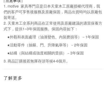
|
注意事項
|
1. motive
家具專門店是日本天童木工原廠授權代理商，我
們的客戶可享售後服務及原廠保固，商品出貨時均以原廠包
裝寄送。
2.
天童木工全系列商品在正常使用及原廠建議的適當保養方
式下，提供1~3年保固服務。保固內容如下：
●外觀和表面處理（油漆變色、內裝磨損等）－
1
年保固
●活動零件（抽屜、門、升降氣舉等）－
2
年保固
●結構（與結構或強度相關的受損）－
3
年保固
3.
商品訂購後若無庫存須等候
4-6
個月。
了解更多