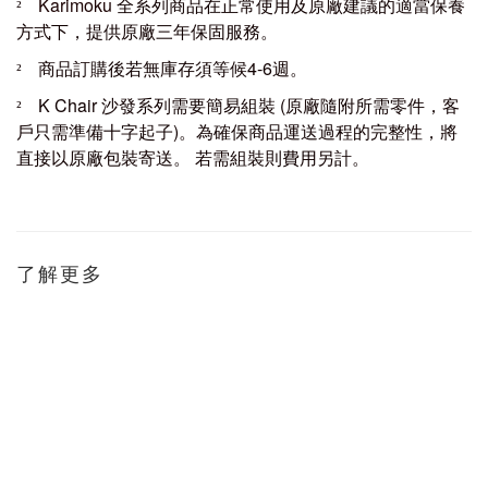
Karimoku
全系列商品在正常使用及原廠建議的適當保養
²
方式下，提供原廠三年保固服務。
商品訂購後若無庫存須等候
4-6
週。
²
K Chair
沙發系列需要簡易組裝 (原廠隨附所需零件，客
²
戶只需準備十字起子)。為確保商品運送過程的完整性，將
直接以原廠包裝寄送。
若需
組
裝則費用另計。
了解更多