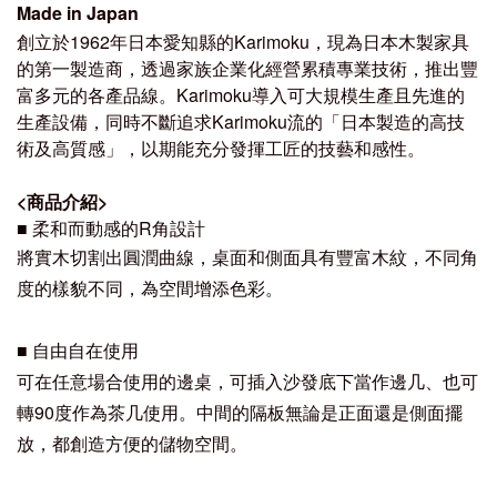
Made in Japan
創立於
1962
年日本愛知縣的
Karimoku，
現為日本木製家具
的第一製造商，透過家族企業化經營累積專業技術，推出豐
富多元的各產品線。Karimoku導入可大規模生產且先進的
生產設備，同時不斷追求Karimoku流的「日本製造的高技
術及高質感」，以期能充分發揮工匠的技藝和感性。
<
商品介紹
>
■ 柔和而動感的R角設計
將實木切割出圓潤曲線，桌面和側面具有豐富木紋，不同角
度的樣貌不同，為空間增添色彩。
■ 自由自在使用
可在任意場合使用的邊桌，可插入沙發底下當作邊几、也可
轉90度作為茶几使用。中間的隔板無論是正面還是側面擺
放，都創造方便的儲物空間。