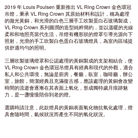
2019 年 Louis Poulsen 重新推出 VL Ring Crown 金色環冠
吊燈，秉承 VL Ring Crown 其原始材料和設計，稱為處理
的拋光黃銅，和光滑的白色三層手工吹製蛋白石玻璃製成，
VL Ring Crown 系列圓潤的造型純粹簡約，並以溫暖的光線
柔和和地照亮當代生活，吊燈有機形狀的燈罩引導光源向下
照射，光滑的手工吹製白色蛋白石玻璃燈具，為室內區域提
供舒適均勻的照明。
三層吹製玻璃燈罩和公認處理的黃銅製成的支架相結合，使
VL Ring Crown 金色環冠吊燈具有經典和現代的外觀，適合
私人和公共環境，無論是廚房，餐廳，臥室，咖啡廳，辦公
室，旅館，簡潔經典且充滿復古感，應該處理的黃銅會改變
時間的流逝會逐漸在其表面上氧化，形成獨特歲月痕跡魅
力，是一盞慢慢陪你到老的燈。
選購時請注意，此款燈具的黃銅表面氧化物抗氧化處理，燈
具會隨時間，氣候狀況而產生不同的氧化狀況。