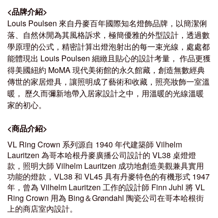
<
品牌介紹
>
Louis Poulsen
來自丹麥百年國際知名燈飾品牌，以簡潔俐
落、自然休閒為其風格訴求，極簡優雅的外型設計，透過數
學原理的公式，精密計算出燈泡射出的每一束光線，處處都
能體現出
Louis Poulsen
細緻且貼心的設計考量， 作品更獲
得美國紐約
MoMA
現代美術館的永久館藏，創造無數經典
傳世的家居燈具，讓照明成了藝術和收藏，照亮妝飾一室溫
暖， 歷久而彌新地帶入居家設計之中，用溫暖的光線溫暖
家的初心。
<
商品介紹
>
VL Ring Crown 系列源自 1940 年代建築師 Vilhelm
Lauritzen 為哥本哈根丹麥廣播公司設計的 VL38 桌燈燈
款，照明大師 Vilhelm Lauritzen 成功地創造美觀兼具實用
功能的燈款，VL38 和 VL45 具有丹麥特色的有機形式 1947
年，曾為 Vilhelm Lauritzen 工作的設計師 Finn Juhl 將 VL
Ring Crown 用為 Bing＆Grøndahl 陶瓷公司在哥本哈根街
上的商店室內設計。