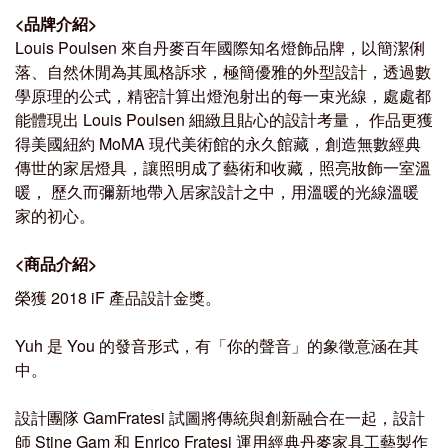
<
品牌介紹
>
Louis Poulsen
來自丹麥百年國際知名燈飾品牌，以簡潔俐
落、自然休閒為其風格訴求，極簡優雅的外型設計，透過數
學原理的公式，精密計算出燈泡射出的每一束光線，處處都
能體現出
Louis Poulsen
細緻且貼心的設計考量， 作品更獲
得美國紐約
MoMA
現代美術館的永久館藏，創造無數經典
傳世的家居燈具，讓照明成了藝術和收藏，照亮妝飾一室溫
暖， 歷久而彌新地帶入居家設計之中，用溫暖的光線溫暖
家的初心。
<
商品介紹
>
榮獲 2018 iF 產品設計金獎
。
Yuh 是 You 的發音形式，有「你的聲音」的象徵意涵在其
中。
設計團隊 GamFratesi 試圖將傳統與創新融合在一起，設計
師 Stine Gam 和 Enrico Fratesi 運用經典丹麥家具工藝製作