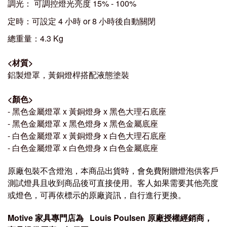
調光： 可調控燈光亮度 15% - 100%
定時：可設定 4 小時 or 8 小時後自動關閉
總重量：4
.3 Kg
<
材質
>
鋁製燈罩，黃銅燈桿搭配液態塗裝
<
顏色
>
- 黑色金屬燈罩
x 黃銅
燈身 x 黑色大理石底座
- 黑色
金屬
燈罩
x
黑色燈身 x 黑色
金屬
底座
-
白色
金屬
燈罩
x 黃銅
燈身 x 白色大理石
底座
- 白色
金屬
燈罩
x 白色
燈身 x 白色
金屬
底座
原廠包裝不含燈泡，本商品出貨時，會免費附贈燈泡供客戶
測試燈具且收到商品後可直接使用。客人如果需要其他亮度
或燈色，可再依標示的原廠資訊，自行進行更換。
Mo
tive
家具專門店為
Louis Poulsen
原廠授權經銷商，