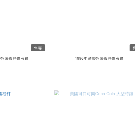
售完
當勞 薯條 時鐘 夜鐘
1996年 麥當勞 薯條 時鐘 夜鐘