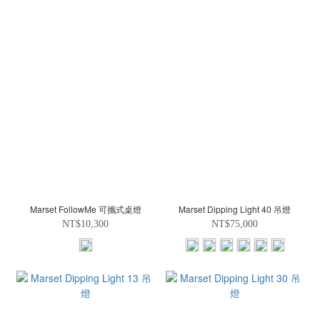
Marset FollowMe 可攜式桌燈
Marset Dipping Light 40 吊燈
NT$10,300
NT$75,000