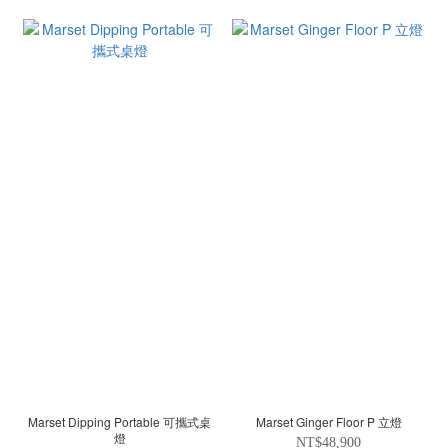
Marset Dipping Portable 可攜式桌
Marset Ginger Floor P 立燈
燈
NT$48,900