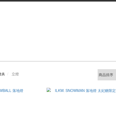
立燈
 燈具