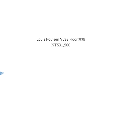
Louis Poulsen VL38 Floor 立燈
NT$31,900