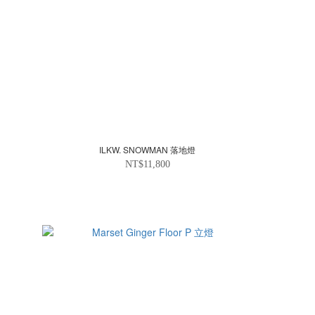
ILKW. SNOWMAN 落地燈
NT$11,800