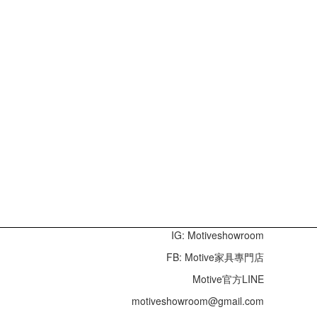
IG: Motiveshowroom
FB: Motive家具專門店
Motive官方LINE
motiveshowroom@gmail.com