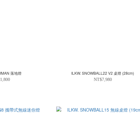
OWMAN 落地燈
ILKW. SNOWBALL22 V2 桌燈 (28cm)
1,800
NT$7,980