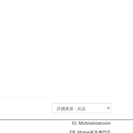
IG: Motiveshowroom
FB: Motive家具專門店