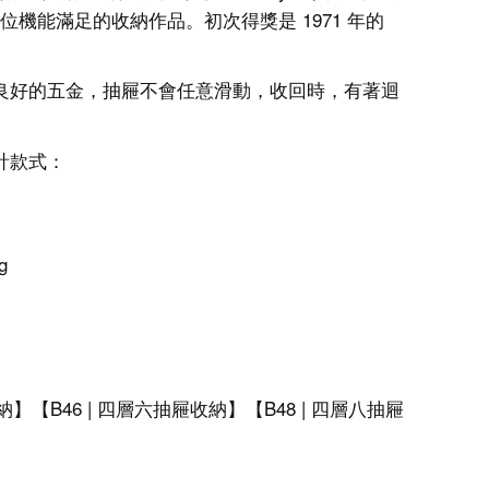
能滿足的收納作品。初次得獎是 1971 年的
。良好的五金，抽屜不會任意滑動，收回時，有著迴
計款式：
g
納】【
B46 |
四層
六抽屜收納】【
B48 |
四層
八抽屜