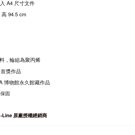
入
A4 尺寸文件
x 高
94.5
cm
塑料，輪組為聚丙烯
U 首獎作品
MA 博物館永久館藏作品
年保固
Line
原廠授權經銷商