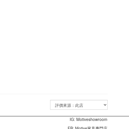
IG: Motiveshowroom
FB: Motive家具專門店