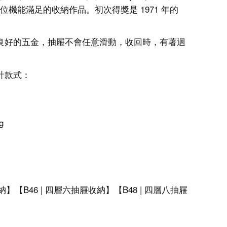
能滿足的收納作品。初次得獎是 1971 年的
。良好的五金，抽屜不會任意滑動，收回時，有著迴
計款式：
g
納】【
B46 |
四層
六抽屜收納】【
B48 |
四層
八抽屜