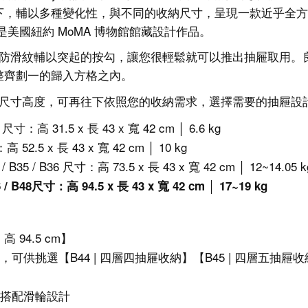
，輔以多種變化性，與不同的收納尺寸，呈現一款近乎全方位機
今也是美國紐約 MoMA 博物館館藏設計作品。
，有防滑紋輔以突起的按勾，讓您很輕鬆就可以推出抽屜取用
整齊劃一的歸入方格之內。
四種尺寸高度，可再往下依照您的收納需求，選擇需要的抽屜設
13 尺寸：高 31.5 x 長 43 x 寬 42 cm │ 6.6 kg
高 52.5 x 長 43 x 寬 42 cm │ 10 kg
4 / B35 / B36 尺寸：高 73.5 x 長 43 x 寬 42 cm │ 12~14.05 k
46 / B48尺寸：高 94.5 x 長 43 x 寬 42 cm │ 17~19 kg
- 高
94.5
cm】
，可供挑選
【
B44 | 四層
四抽屜收納】【
B45 |
四層
五抽屜收
搭配滑輪設計