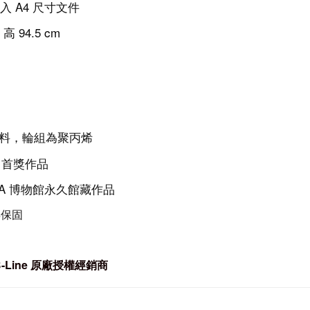
入
A4 尺寸文件
x 高
94.5
cm
塑料，輪組為聚丙烯
U 首獎作品
MA 博物館永久館藏作品
年保固
Line
原廠授權經銷商