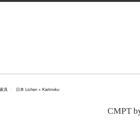
e 家具
日本 Lichen × Karimoku
CMPT b