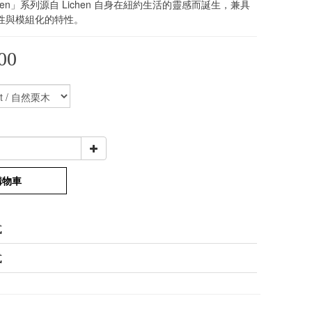
Lichen」系列源自 Lichen 自身在紐約生活的靈感而誕生，兼具
性與模組化的特性。
00
購物車
式
式