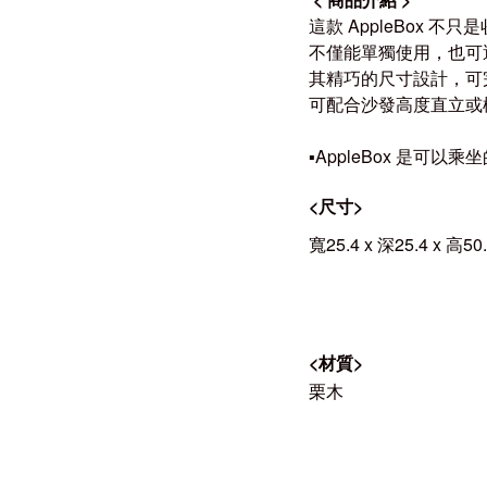
這款
AppleBox
不只是
不僅能單獨使用，也可透過專
其精巧的尺寸設計，可完美
可配合沙發高度直立或
▪️
AppleBox
是可以乘坐
<
尺寸
>
寬25.4 x 深25.4 x 高50
<
材質
>
栗
木