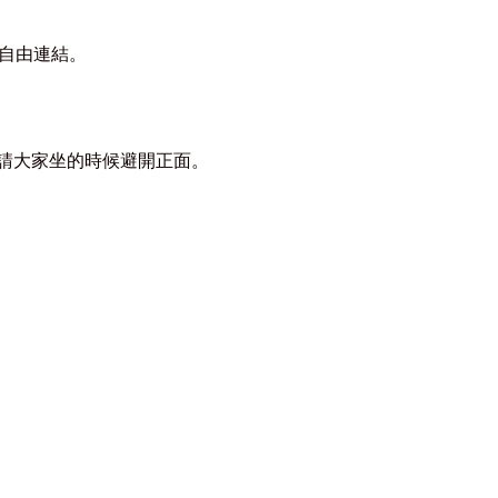
橫向自由連結。
。
請大家坐的時候避開正面
。