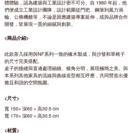
體體驗，認為建築與工業設計密不可分。自 1980 年起，他
們便成立工業設計團隊，設計範圍從門把、鋼筆到風力渦
輪、公務機艙等，不論是因應建築專案延伸，或與品牌合作
開發，皆展現一貫的細膩與創新。
<商品介紹
>
此款茶几採用與NF系列一致的橡木製成，與沙發和單椅子
的尺寸完美搭配。
桌子的接縫與直邊處理細緻、棱角分明，展現極簡之美。與
本系列其他家具的流線與曲線造型相互呼應，共同營造出優
雅且和諧的空間氛圍。
<
尺寸
>
寬 150× 深60 × 高30.5 cm
寬 170× 深60 × 高30.5 cm
<
材質
>